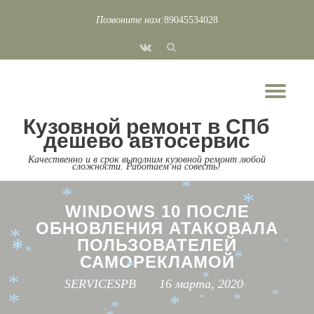
*
Позвоните нам:
89045534028
*
*
*
*
Перейти
*
*
*
fa-
к
*
vk
*
*
содержимому
*
*
*
*
*
*
*
Пок
*
*
*
*
Скр
*
*
*
*
Кузовной ремонт в СПб
*
*
*
нав
*
*
*
дешево автосервис
*
*
*
*
*
*
*
Качественно и в срок выполним кузовной ремонт любой
сложности. Работаем на совесть!
*
*
*
*
*
WINDOWS 10 ПОСЛЕ
*
ОБНОВЛЕНИЯ АТАКОВАЛА
*
ПОЛЬЗОВАТЕЛЕЙ
*
*
*
*
САМОРЕКЛАМОЙ
*
*
*
SERVICESPB
16 марта, 2020
*
*
*
*
*
*
*
*
*