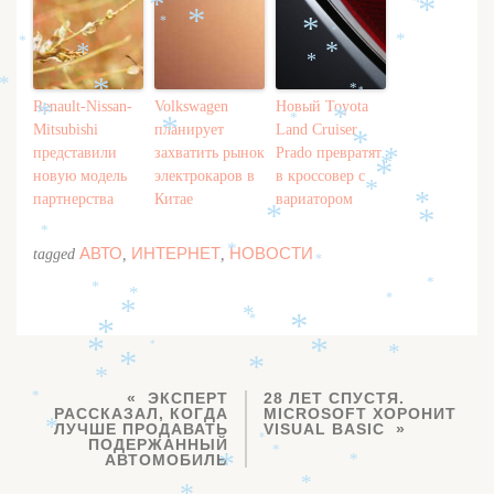
*
*
*
*
*
*
*
*
*
*
*
*
*
*
*
*
Renault-Nissan-
Volkswagen
Новый Toyota
*
*
*
*
*
Mitsubishi
планирует
Land Cruiser
*
представили
захватить рынок
Prado превратят
*
*
*
новую модель
электрокаров в
в кроссовер с
*
партнерства
Китае
вариатором
*
*
*
*
АВТО
ИНТЕРНЕТ
НОВОСТИ
*
tagged
,
,
*
*
*
*
*
*
*
*
*
*
*
*
*
*
*
*
*
ЭКСПЕРТ
28 ЛЕТ СПУСТЯ.
*
РАССКАЗАЛ, КОГДА
MICROSOFT ХОРОНИТ
ЛУЧШЕ ПРОДАВАТЬ
VISUAL BASIC
*
*
ПОДЕРЖАННЫЙ
*
АВТОМОБИЛЬ
*
*
*