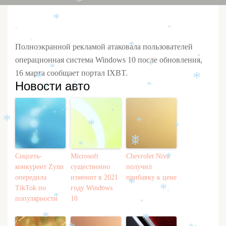
*
*
*
*
*
Полноэкранной рекламой атаковала пользователей
*
*
операционная система Windows 10 после обновления,
*
*
16 марта сообщает портал IXBT.
*
*
*
Новости авто
*
*
*
*
*
*
*
*
*
*
*
*
*
*
*
Соцсеть-
Microsoft
Chevrolet Niva
*
конкурент Zynn
существенно
получил
опередила
изменит в 2021
прибавку к цене
*
TikTok по
году Windows
*
*
*
*
популярности
10
*
*
*