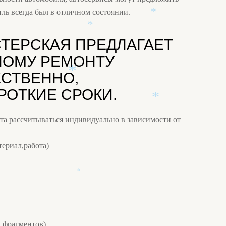
иль всегда был в отличном состоянии.
*
АСТЕРСКАЯ ПРЕДЛАГАЕТ
*
НОМУ РЕМОНТУ
ЕСТВЕННО,
ОТКИЕ СРОКИ.
*
та рассчитываться индивидуально в зависимости от
*
ериал,работа)
*
м фрагментов)