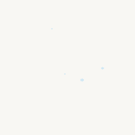
*
*
*
*
*