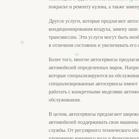
покраске и ремонту кузова, а также замену
Другие услуги, которые предлагают авто
*
кондиционирования воздуха, замену шин и
трансмиссии. Эти услуги могут быть нео
*
в отличном состоянии и увеличивать его 
Более того, многие автосервисы предлаг
*
автомобилей определенных марок. Напри
*
которые специализируются на обслуживан
специализированные автосервисы имеют 
работать с конкретными моделями автомо
обслуживания.
В целом, автосервисы предлагают широки
автомобилей поддерживать свои машины 
службы. От регулярного технического об
улучшению внешнего вида и функциональ