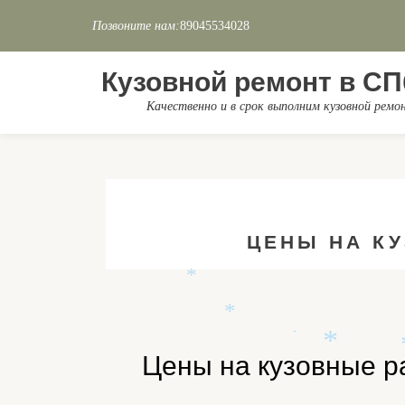
Позвоните нам:
89045534028
Перейти
к
Кузовной ремонт в СП
содержимому
Качественно и в срок выполним кузовной рем
*
*
ЦЕНЫ НА К
*
*
*
Цены на кузовные р
*