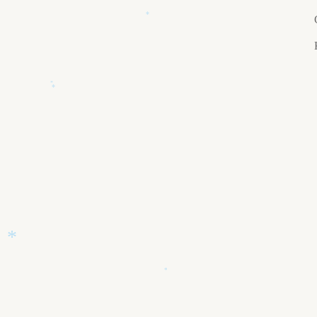
*
*
*
*
*