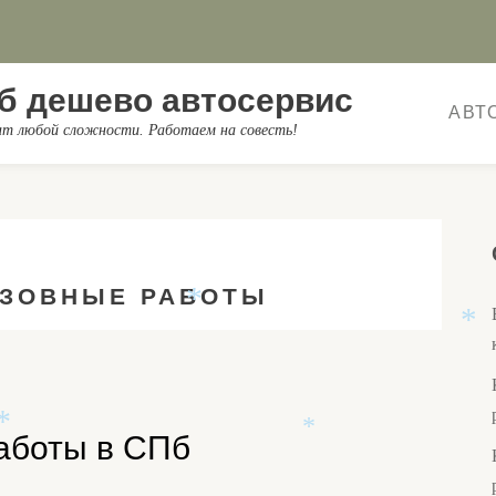
*
*
б дешево автосервис
АВТ
онт любой сложности. Работаем на совесть!
*
УЗОВНЫЕ РАБОТЫ
*
*
аботы в СПб
*