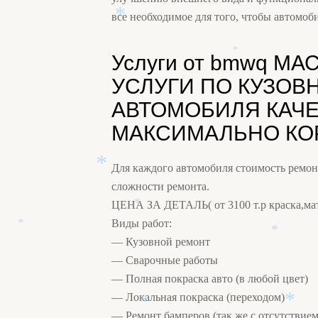
все необходимое для того, чтобы автомоб
*
Услуги от bmwq М
*
УСЛУГИ ПО КУЗОВ
АВТОМОБИЛЯ КАЧ
МАКСИМАЛЬНО КОР
Для каждого автомобиля стоимость ремон
сложности ремонта.
ЦЕНА ЗА ДЕТАЛЬ( от 3100 т.р краска,мат
*
Виды работ:
*
— Кузовной ремонт
*
*
— Сварочные работы
— Полная покраска авто (в любой цвет)
— Локальная покраска (переходом)
— Ремонт бамперов (так же с отсутствие