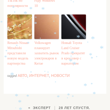
*
*
TikTok по
году Windows
*
*
популярности
10
*
*
*
*
*
*
*
*
*
*
*
*
*
*
Renault-Nissan-
Volkswagen
Новый Toyota
*
*
*
Mitsubishi
планирует
Land Cruiser
*
*
представили
захватить рынок
Prado превратят
*
*
новую модель
электрокаров в
в кроссовер с
*
*
*
*
*
партнерства
Китае
вариатором
*
*
*
*
АВТО
ИНТЕРНЕТ
НОВОСТИ
tagged
,
,
*
*
*
*
*
*
*
*
*
*
*
*
*
ЭКСПЕРТ
28 ЛЕТ СПУСТЯ.
*