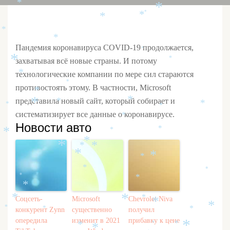
*
*
*
*
*
*
*
*
*
*
Пандемия коронавируса COVID-19 продолжается,
*
захватывая всё новые страны. И потому
*
*
технологические компании по мере сил стараются
*
*
противостоять этому. В частности, Microsoft
*
представила новый сайт, который собирает и
*
*
*
*
*
*
систематизирует все данные о коронавирусе.
*
Новости авто
*
*
*
*
*
*
*
*
*
*
*
*
*
*
*
Соцсеть-
Microsoft
Chevrolet Niva
*
*
*
*
*
конкурент Zynn
существенно
получил
*
*
*
опередила
изменит в 2021
прибавку к цене
*
*
*