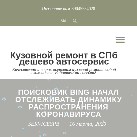
*
*
*
Позвоните нам:
89045534028
*
*
*
*
Перейти
*
fa-
*
*
к
*
vk
*
содержимому
*
*
Пок
*
*
*
Скр
*
*
Кузовной ремонт в СПб
*
*
*
нав
*
*
дешево автосервис
*
*
*
*
*
*
Качественно и в срок выполним кузовной ремонт любой
*
*
*
сложности. Работаем на совесть!
*
*
*
*
*
*
*
*
*
*
ПОИСКОВИК BING НАЧАЛ
*
ОТСЛЕЖИВАТЬ ДИНАМИКУ
*
*
*
*
РАСПРОСТРАНЕНИЯ
*
*
КОРОНАВИРУСА
*
*
*
SERVICESPB
16 марта, 2020
*
*
*