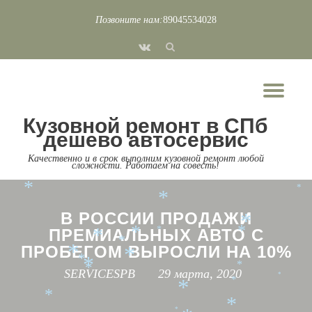
Позвоните нам:
89045534028
*
*
*
*
Перейти
*
*
fa-
*
к
*
*
vk
*
содержимому
*
*
*
*
Пок
*
Скр
Кузовной ремонт в СПб
*
*
нав
*
*
*
*
дешево автосервис
*
*
*
*
*
Качественно и в срок выполним кузовной ремонт любой
сложности. Работаем на совесть!
*
*
*
*
*
*
В РОССИИ ПРОДАЖИ
*
ПРЕМИАЛЬНЫХ АВТО С
*
*
*
*
*
ПРОБЕГОМ ВЫРОСЛИ НА 10%
*
*
*
*
*
*
SERVICESPB
29 марта, 2020
*
*
*
*
*
*