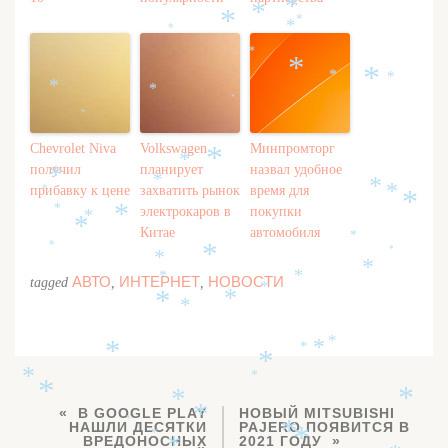
*
*
*
*
*
*
*
*
*
*
*
*
*
*
*
*
*
Chevrolet Niva
Volkswagen
Минпромторг
*
*
получил
планирует
назвал удобное
*
*
*
прибавку к цене
захватить рынок
время для
*
*
*
электрокаров в
покупки
*
*
*
*
Китае
автомобиля
*
*
*
*
*
*
*
*
АВТО
ИНТЕРНЕТ
НОВОСТИ
tagged
,
,
*
*
*
*
*
*
*
*
*
*
*
*
*
*
В GOOGLE PLAY
НОВЫЙ MITSUBISHI
*
*
НАШЛИ ДЕСЯТКИ
PAJERO ПОЯВИТСЯ В
*
*
ВРЕДОНОСНЫХ
2021 ГОДУ