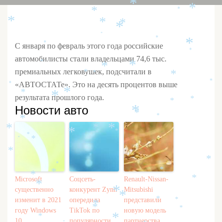
*
*
*
*
*
*
*
*
*
*
*
*
*
С января по февраль этого года российские
*
автомобилисты стали владельцами 74,6 тыс.
*
*
*
премиальных легковушек, подсчитали в
*
*
*
*
«АВТОСТАТе». Это на десять процентов выше
*
*
*
*
результата прошлого года.
*
*
Новости авто
*
*
*
*
*
*
*
*
*
*
*
*
*
*
*
*
*
*
*
Microsoft
Соцсеть-
Renault-Nissan-
*
*
существенно
конкурент Zynn
Mitsubishi
*
*
изменит в 2021
опередила
представили
*
*
*
*
году Windows
TikTok по
новую модель
*
*
10
популярности
партнерства