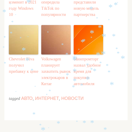
изменит в 2021
опередила
представили
*
*
*
*
*
году Windows
TikTok по
новую модель
*
*
10
популярности
партнерства
*
*
*
*
*
*
*
*
*
*
*
*
*
*
*
*
*
*
*
*
*
*
*
*
*
*
Chevrolet Niva
Volkswagen
Минпромторг
*
*
*
*
*
получил
планирует
назвал удобное
*
*
*
прибавку к цене
захватить рынок
время для
*
*
*
*
*
электрокаров в
покупки
*
*
Китае
автомобиля
*
*
*
*
*
*
*
АВТО
ИНТЕРНЕТ
НОВОСТИ
tagged
,
,
*
*
*
*
*
*
*
*