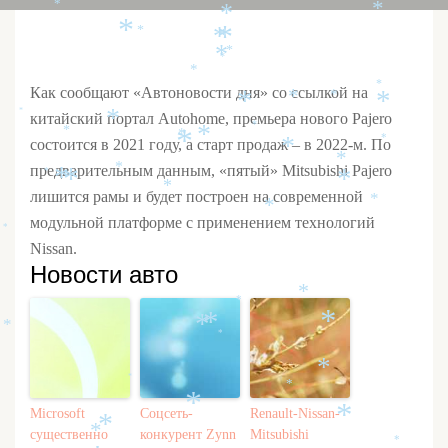
*
*
*
*
*
*
*
*
*
*
*
*
*
Как сообщают «Автоновости дня» со ссылкой на
*
*
*
*
*
китайский портал Autohome, премьера нового Pajero
*
*
*
*
*
*
*
состоится в 2021 году, а старт продаж – в 2022-м. По
*
*
предварительным данным, «пятый» Mitsubishi Pajero
*
*
*
*
*
*
лишится рамы и будет построен на современной
*
*
модульной платформе с применением технологий
*
Nissan.
Новости авто
*
*
*
*
*
*
*
*
*
*
*
Microsoft
Соцсеть-
Renault-Nissan-
*
*
*
существенно
конкурент Zynn
Mitsubishi
*