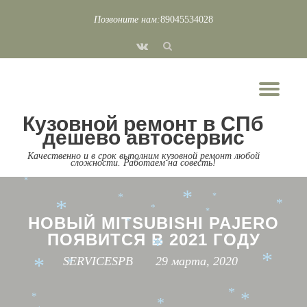
Позвоните нам:
89045534028
*
*
*
*
Перейти
fa-
*
к
*
vk
*
*
содержимому
*
*
Пок
*
*
*
Скр
*
Кузовной ремонт в СПб
нав
*
*
*
дешево автосервис
*
*
Качественно и в срок выполним кузовной ремонт любой
*
*
сложности. Работаем на совесть!
*
*
*
*
*
*
*
*
*
*
НОВЫЙ MITSUBISHI PAJERO
*
ПОЯВИТСЯ В 2021 ГОДУ
*
SERVICESPB
29 марта, 2020
*
*
*
*
*
*