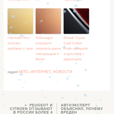
*
*
*
*
*
*
*
*
*
*
*
*
*
*
*
*
*
*
Chevrolet Niva
Volkswagen
Новый Toyota
*
получил
планирует
Land Cruiser
*
прибавку к цене
захватить рынок
Prado превратят
*
*
электрокаров в
в кроссовер с
Китае
вариатором
*
*
*
*
АВТО
ИНТЕРНЕТ
НОВОСТИ
tagged
,
,
*
*
*
*
*
*
*
*
*
*
*
*
*
*
*
*
*
*
*
PEUGEOT И
АВТОЭКСПЕРТ
*
*
CITROEN ОТЗЫВАЮТ
ОБЪЯСНИЛ, ПОЧЕМУ
В РОССИИ БОЛЕЕ 4
ВРЕДЕН