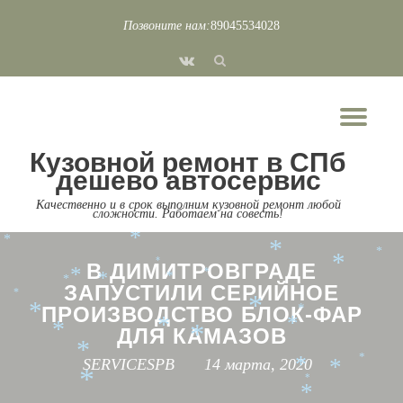
*
*
*
*
*
Позвоните нам:
89045534028
*
*
*
Перейти
fa-
к
*
*
*
vk
*
*
содержимому
*
*
*
*
*
*
*
*
Пок
*
*
*
*
*
Скр
*
*
*
Кузовной ремонт в СПб
нав
*
*
*
*
дешево автосервис
*
*
*
*
*
*
Качественно и в срок выполним кузовной ремонт любой
сложности. Работаем на совесть!
*
*
*
*
*
*
В ДИМИТРОВГРАДЕ
*
*
*
*
*
*
*
ЗАПУСТИЛИ СЕРИЙНОЕ
*
ПРОИЗВОДСТВО БЛОК-ФАР
*
*
*
*
*
ДЛЯ КАМАЗОВ
*
*
*
SERVICESPB
14 марта, 2020
*
*
*
*
*