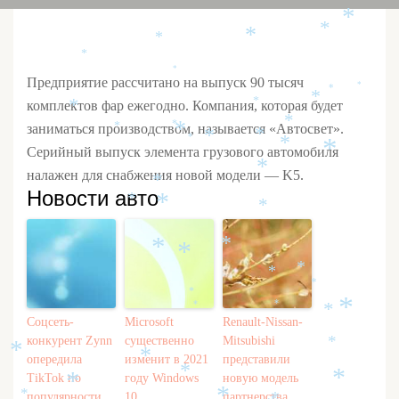
*
*
*
*
*
*
*
Предприятие рассчитано на выпуск 90 тысяч
*
*
*
комплектов фар ежегодно. Компания, которая будет
*
*
*
заниматься производством, называется «Автосвет».
*
*
*
*
*
*
*
Серийный выпуск элемента грузового автомобиля
*
*
налажен для снабжения новой модели — K5.
*
Новости авто
*
*
*
*
*
*
*
*
*
*
*
*
*
*
Соцсеть-
Microsoft
Renault-Nissan-
конкурент Zynn
существенно
Mitsubishi
*
*
опередила
изменит в 2021
представили
*
*
TikTok по
году Windows
новую модель
*
*
популярности
10
партнерства