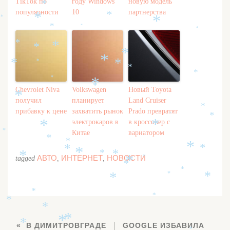
TikTok по
году Windows
новую модель
*
популярности
10
партнерства
*
*
*
*
*
*
*
*
*
*
*
*
*
*
*
*
*
*
*
*
*
Chevrolet Niva
Volkswagen
Новый Toyota
*
получил
планирует
Land Cruiser
*
прибавку к цене
захватить рынок
Prado превратят
*
*
электрокаров в
в кроссовер с
*
*
*
Китае
вариатором
*
*
*
*
*
*
*
*
*
АВТО
ИНТЕРНЕТ
НОВОСТИ
tagged
,
,
*
*
*
*
*
*
*
*
*
*
*
*
*
*
В ДИМИТРОВГРАДЕ
GOOGLE ИЗБАВИЛА