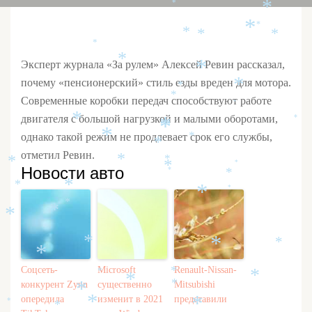
*
*
*
*
*
*
*
*
*
Эксперт журнала «За рулем» Алексей Ревин рассказал,
*
почему «пенсионерский» стиль езды вреден для мотора.
*
*
*
Современные коробки передач способствуют работе
*
двигателя с большой нагрузкой и малыми оборотами,
*
*
*
*
*
однако такой режим не продлевает срок его службы,
*
*
отметил Ревин.
*
*
*
*
*
Новости авто
*
*
*
*
*
*
*
*
*
*
*
*
*
Соцсеть-
Microsoft
Renault-Nissan-
*
*
*
*
конкурент Zynn
существенно
Mitsubishi
*
*
опередила
изменит в 2021
представили
*
*
*
*