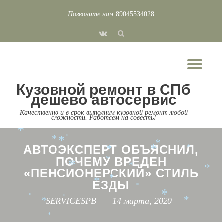
*
*
Позвоните нам:
89045534028
*
*
Перейти
fa-
*
к
*
*
vk
*
*
содержимому
*
*
*
*
*
Пок
*
Скр
*
*
*
*
*
*
Кузовной ремонт в СПб
*
нав
дешево автосервис
*
*
*
*
*
*
*
Качественно и в срок выполним кузовной ремонт любой
*
сложности. Работаем на совесть!
*
*
*
*
*
*
*
АВТОЭКСПЕРТ ОБЪЯСНИЛ,
*
*
*
ПОЧЕМУ ВРЕДЕН
*
*
*
*
«ПЕНСИОНЕРСКИЙ» СТИЛЬ
*
ЕЗДЫ
*
*
*
*
*
SERVICESPB
14 марта, 2020
*
*
*