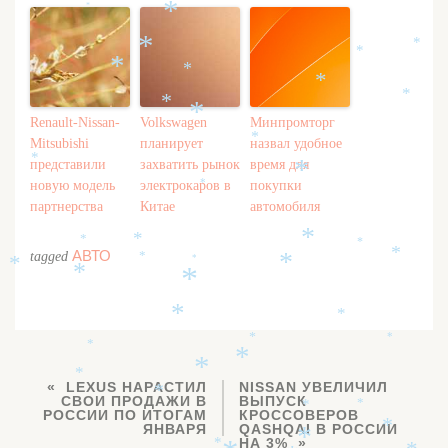
*
*
*
*
*
*
*
*
*
*
*
*
Renault-Nissan-
Volkswagen
Минпромторг
*
Mitsubishi
планирует
назвал удобное
*
представили
захватить рынок
время для
*
новую модель
электрокаров в
покупки
*
партнерства
Китае
автомобиля
*
*
*
*
*
АВТО
tagged
*
*
*
*
*
*
*
*
*
*
*
*
*
*
LEXUS НАРАСТИЛ
NISSAN УВЕЛИЧИЛ
*
СВОИ ПРОДАЖИ В
ВЫПУСК
*
*
РОССИИ ПО ИТОГАМ
КРОССОВЕРОВ
*
ЯНВАРЯ
QASHQAI В РОССИИ
*
НА 3%
*