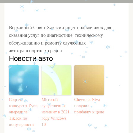
*
*
*
*
*
*
*
*
*
Верховный Совет Хакасии ищет подрядчиков для
*
*
*
*
*
оказания услуг по диагностике, техническому
*
*
*
*
обслуживанию и ремонту служебных
*
*
*
*
автотранспортных средств.
*
*
*
*
*
*
Новости авто
*
*
*
*
*
*
*
*
*
*
*
*
*
*
*
*
*
*
Соцсеть-
Microsoft
Chevrolet Niva
*
*
*
*
*
*
конкурент Zynn
существенно
получил
*
*
*
опередила
изменит в 2021
прибавку к цене
*
*
*
TikTok по
году Windows
популярности
10
*
*
*
*