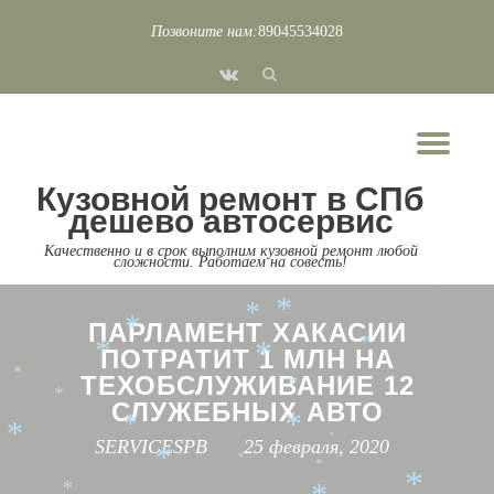
*
*
*
Позвоните нам:
89045534028
*
Перейти
*
fa-
*
к
*
*
*
*
*
*
vk
*
содержимому
*
*
*
*
*
*
Пок
*
*
*
*
Скр
*
*
*
*
*
*
Кузовной ремонт в СПб
*
нав
*
*
дешево автосервис
*
*
*
Качественно и в срок выполним кузовной ремонт любой
*
*
сложности. Работаем на совесть!
*
*
*
*
*
*
*
*
ПАРЛАМЕНТ ХАКАСИИ
*
*
*
*
ПОТРАТИТ 1 МЛН НА
*
ТЕХОБСЛУЖИВАНИЕ 12
*
*
СЛУЖЕБНЫХ АВТО
*
*
*
*
SERVICESPB
25 февраля, 2020
*
*
*
*
*