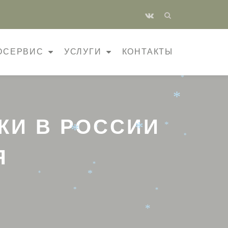
fa-
vk
*
*
ОСЕРВИС
УСЛУГИ
КОНТАКТЫ
*
*
*
*
ЖИ В РОССИИ
*
*
*
*
*
Я
*
*
*
*
*
*