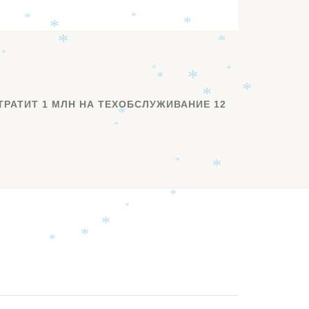
*
*
*
*
*
*
*
*
*
*
*
*
*
РАТИТ 1 МЛН НА ТЕХОБСЛУЖИВАНИЕ 12
*
*
*
*
*
*
*
*
*