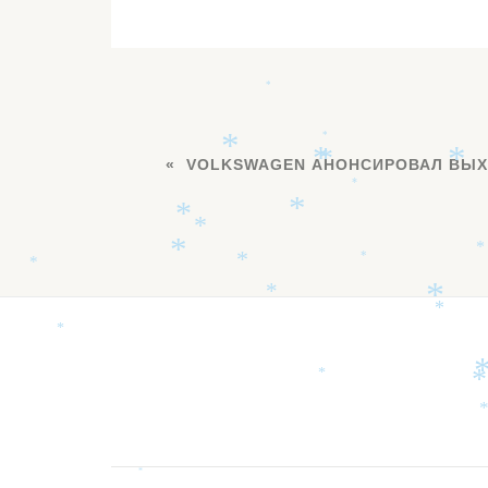
*
*
*
*
VOLKSWAGEN АНОНСИРОВАЛ ВЫХ
*
*
*
*
*
*
*
*
*
*
*
*
*
*
*
*
Дополнительное
*
меню
*