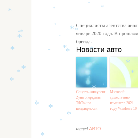
*
*
*
*
Специалисты агентства анал
*
*
*
январь 2020 года. В прошло
*
*
*
бренда.
*
Новости авто
*
*
*
*
*
*
*
*
*
*
*
*
Соцсеть-конкурент
Microsoft
Zynn опередила
существенно
TikTok по
изменит в 2021
*
*
популярности
году Windows 10
*
*
*
АВТО
tagged