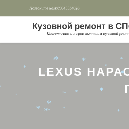
Позвоните нам:
89045534028
*
*
Перейти
*
к
*
Кузовной ремонт в СП
*
содержимому
*
Качественно и в срок выполним кузовной рем
*
*
*
*
*
LEXUS НАРА
*
*
*
*
*
*
*
*
*
*
*
*
*
*
*
*