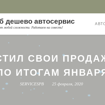
*
*
*
*
*
*
б дешево автосервис
*
АВТ
*
онт любой сложности. Работаем на совесть!
*
*
*
СТИЛ СВОИ ПРОДА
*
ПО ИТОГАМ ЯНВАР
*
*
*
SERVICESPB
25 февраля, 2020
*
*
*
*
*
*
*
*
*