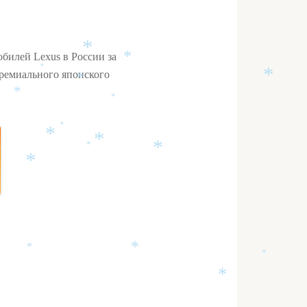
*
билей Lexus в России за
*
*
премиального японского
*
*
*
*
*
*
*
*
*
*
*
*
*
*