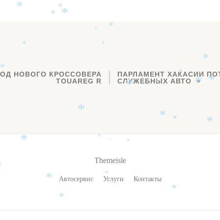
*
*
*
*
*
*
*
*
*
*
*
ОД НОВОГО КРОССОВЕРА
ПАРЛАМЕНТ ХАКАСИИ ПОТ
*
TOUAREG R
СЛУЖЕБНЫХ АВТО
*
*
*
*
*
*
*
*
*
*
*
*
Themeisle
*
*
*
Автосервис
Услуги
Контакты
*
*