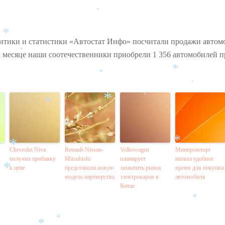
*
*
итики и статистики «Автостат Инфо» посчитали продажи автомо
м месяце наши соотечественники приобрели 1 356 автомобилей 
*
*
*
*
*
*
*
*
Chevrolet Niva
Renault-Nissan-
Volkswagen
Минпромторг
*
получил прибавку
Mitsubishi
планирует
назвал удобное
*
к цене
представили новую
захватить рынок
время для покупки
*
модель партнерства
электрокаров в
автомобиля
Китае
*
*