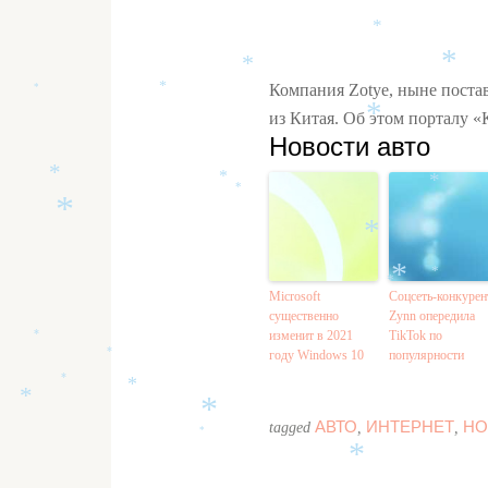
*
*
*
*
Компания Zotye, ныне поста
*
*
из Китая. Об этом порталу 
*
Новости авто
*
*
*
*
*
*
*
*
*
Microsoft
Соцсеть-конкурен
существенно
Zynn опередила
изменит в 2021
TikTok по
*
году Windows 10
популярности
*
*
*
*
*
АВТО
ИНТЕРНЕТ
НО
tagged
,
,
*
*