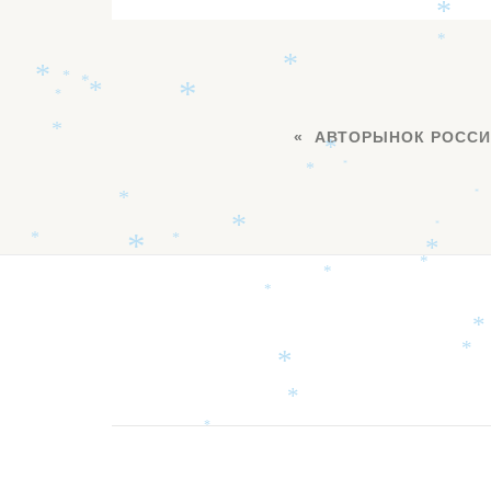
*
*
*
*
*
*
*
*
*
АВТОРЫНОК РОССИ
*
*
*
*
*
*
*
*
*
*
*
*
*
*
*
Дополнительное
*
*
*
меню