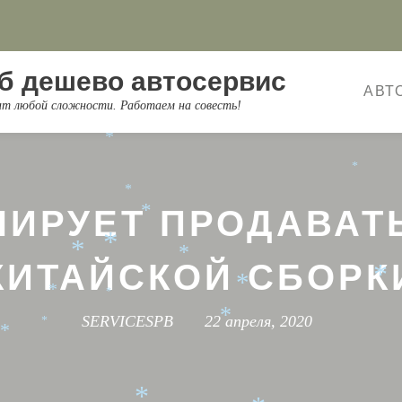
*
*
*
*
б дешево автосервис
АВТ
*
онт любой сложности. Работаем на совесть!
*
*
*
*
*
НИРУЕТ ПРОДАВАТЬ
*
*
*
*
КИТАЙСКОЙ СБОРК
*
*
*
*
SERVICESPB
22 апреля, 2020
*
*
*