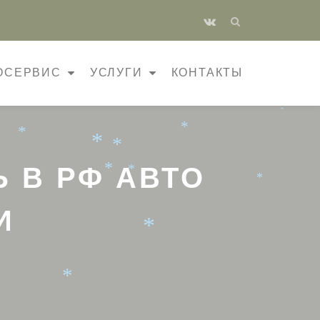
*
fa-
*
vk
*
*
ОСЕРВИС
УСЛУГИ
КОНТАКТЫ
*
*
*
*
*
*
 В РФ АВТО
*
*
*
И
*
*