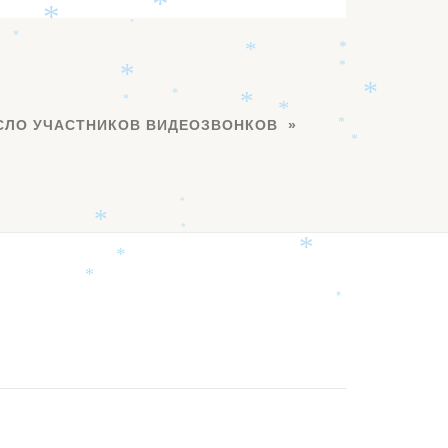
*
*
*
*
*
*
*
*
*
*
*
*
*
*
СЛО УЧАСТНИКОВ ВИДЕОЗВОНКОВ
*
*
*
*
*
*
*
*
*