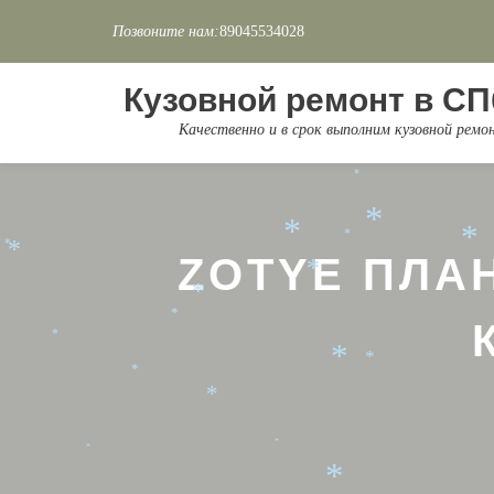
*
Позвоните нам:
89045534028
*
Перейти
*
*
к
Кузовной ремонт в СП
содержимому
*
Качественно и в срок выполним кузовной рем
*
*
*
*
*
*
ZOTYE ПЛА
*
*
*
*
*
*
*
*
*
*
*