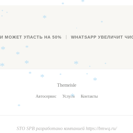
*
*
*
*
*
*
*
*
*
И МОЖЕТ УПАСТЬ НА 50%
WHATSAPP УВЕЛИЧИТ ЧИ
*
*
*
*
*
*
*
*
*
*
*
*
*
Themeisle
Автосервис
Услуги
Контакты
*
*
STO SPB
разработано компанией
https://bmwq.ru/