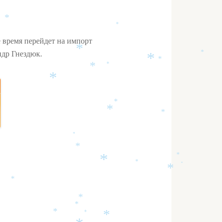
*
*
 время перейдет на импорт
ндр Гнездюк.
*
*
*
*
*
*
*
*
*
*
*
*
*
*
*
*
*
*
*
*
*
*