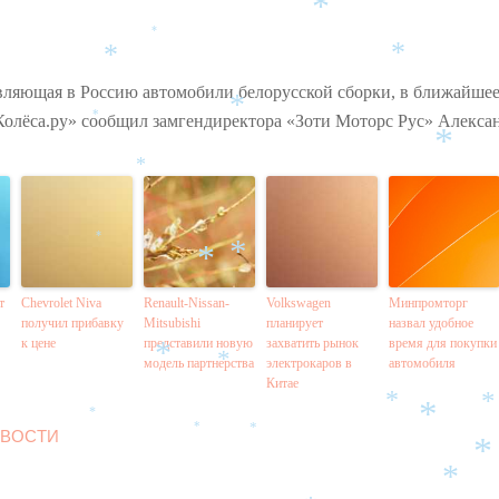
*
*
*
*
*
вляющая в Россию автомобили белорусской сборки, в ближайшее
*
«Колёса.ру» сообщил замгендиректора «Зоти Моторс Рус» Алекса
*
*
*
*
*
*
т
Chevrolet Niva
Renault-Nissan-
Volkswagen
Минпромторг
получил прибавку
Mitsubishi
планирует
назвал удобное
к цене
представили новую
захватить рынок
время для покупки
модель партнерства
электрокаров в
автомобиля
*
*
Китае
*
*
*
*
ВОСТИ
*
*
*