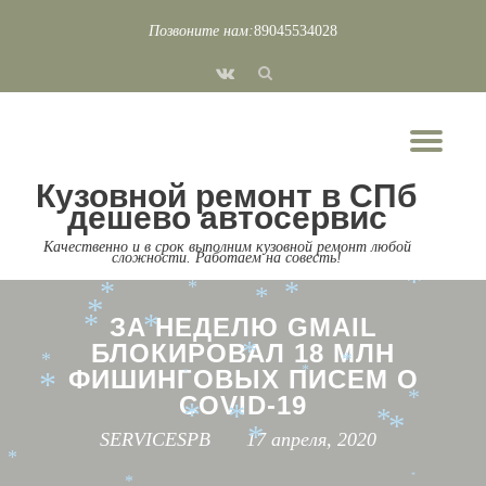
Позвоните нам:
89045534028
*
*
*
*
*
Перейти
*
fa-
*
*
к
*
*
vk
*
содержимому
*
*
*
*
Пок
*
*
*
Скр
*
*
*
*
Кузовной ремонт в СПб
нав
*
*
*
*
дешево автосервис
*
*
*
Качественно и в срок выполним кузовной ремонт любой
сложности. Работаем на совесть!
*
*
*
*
*
*
*
*
*
ЗА НЕДЕЛЮ GMAIL
*
*
БЛОКИРОВАЛ 18 МЛН
*
*
*
ФИШИНГОВЫХ ПИСЕМ О
*
*
*
COVID-19
*
*
*
*
*
SERVICESPB
17 апреля, 2020
*
*
*