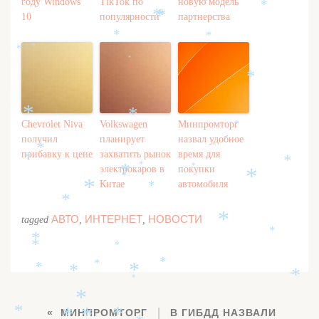
*
*
году Windows
TikTok по
новую модель
*
*
*
10
популярности
партнерства
*
*
*
*
*
*
*
*
*
Chevrolet Niva
Volkswagen
Минпромторг
*
получил
планирует
назвал удобное
*
прибавку к цене
захватить рынок
время для
*
*
*
*
электрокаров в
покупки
*
*
*
*
Китае
автомобиля
*
*
*
АВТО
ИНТЕРНЕТ
НОВОСТИ
*
tagged
,
,
*
*
*
*
*
*
*
*
*
*
*
*
*
*
МИНПРОМТОРГ
В ГИБДД НАЗВАЛИ