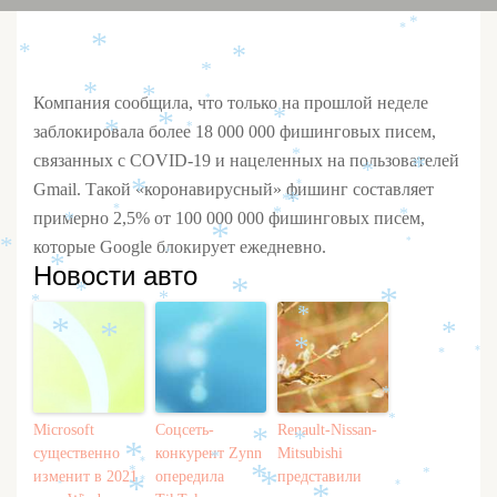
*
*
*
*
*
*
*
*
*
Компания сообщила, что только на прошлой неделе
*
*
*
заблокировала более 18 000 000 фишинговых писем,
*
*
связанных с COVID-19 и нацеленных на пользователей
*
*
*
Gmail. Такой «коронавирусный» фишинг составляет
*
*
*
*
*
примерно 2,5% от 100 000 000 фишинговых писем,
*
*
*
*
которые Google блокирует ежедневно.
*
*
*
*
Новости авто
*
*
*
*
*
*
*
*
*
*
*
*
*
*
*
Microsoft
Соцсеть-
Renault-Nissan-
*
*
существенно
конкурент Zynn
Mitsubishi
*
*
*
*
изменит в 2021
опередила
представили
*
*
*
*
*
*