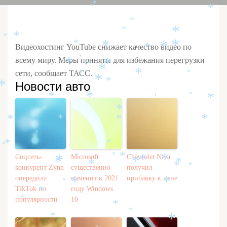
*
*
*
*
*
*
*
*
*
*
*
*
*
Видеохостинг YouTube снижает качество видео по
*
*
*
всему миру. Меры приняты для избежания перегрузки
*
*
*
*
сети, сообщает ТАСС.
*
*
*
*
*
Новости авто
*
*
*
*
*
*
*
*
*
*
*
*
*
*
Соцсеть-
Microsoft
Chevrolet Niva
*
*
*
*
*
*
*
*
*
*
*
*
конкурент Zynn
существенно
получил
опередила
изменит в 2021
прибавку к цене
*
*
*
TikTok по
году Windows
*
популярности
10
*
*
*
*
*
*