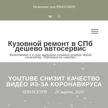
*
*
Позвоните нам:
89045534028
*
*
*
Перейти
*
*
*
*
fa-
*
к
*
*
vk
*
содержимому
*
*
Пок
*
*
*
*
Скр
*
*
*
*
Кузовной ремонт в СПб
нав
*
*
*
*
дешево автосервис
*
*
*
*
*
*
*
*
*
*
Качественно и в срок выполним кузовной ремонт любой
сложности. Работаем на совесть!
*
*
*
*
*
*
YOUTUBE СНИЗИТ КАЧЕСТВО
*
ВИДЕО ИЗ-ЗА КОРОНАВИРУСА
*
*
*
SERVICESPB
26 марта, 2020
*
*
*
*
*
*
*
*
*
*