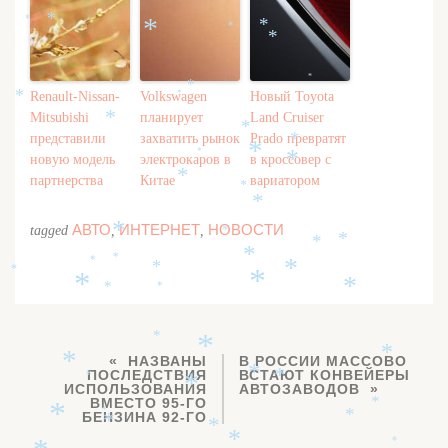
*
*
*
*
*
*
*
*
*
Renault-Nissan-
Volkswagen
Новый Toyota
*
*
Mitsubishi
планирует
Land Cruiser
*
*
представили
захватить рынок
Prado превратят
*
*
*
новую модель
электрокаров в
в кроссовер с
*
*
партнерства
Китае
вариатором
*
*
АВТО
ИНТЕРНЕТ
НОВОСТИ
tagged
,
,
*
*
*
*
*
*
*
*
*
*
*
*
*
*
*
*
*
*
НАЗВАНЫ
В РОССИИ МАССОВО
*
ПОСЛЕДСТВИЯ
ВСТАЮТ КОНВЕЙЕРЫ
*
*
*
*
ИСПОЛЬЗОВАНИЯ
АВТОЗАВОДОВ
ВМЕСТО 95-ГО
*
*
*
БЕНЗИНА 92-ГО
*
*
*
*
*