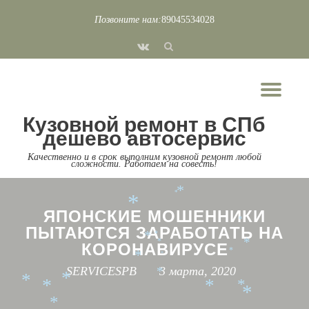
*
*
Позвоните нам:
89045534028
*
Перейти
*
*
*
*
fa-
к
*
*
*
vk
*
*
содержимому
*
*
*
Пок
*
*
*
*
*
*
*
*
*
Скр
*
*
*
*
*
*
Кузовной ремонт в СПб
нав
*
*
*
дешево автосервис
*
*
*
*
Качественно и в срок выполним кузовной ремонт любой
*
сложности. Работаем на совесть!
*
*
*
*
*
*
ЯПОНСКИЕ МОШЕННИКИ
*
ПЫТАЮТСЯ ЗАРАБОТАТЬ НА
*
*
*
*
КОРОНАВИРУСЕ
*
*
*
SERVICESPB
3 марта, 2020
*
*
*
*
*
*
*
*