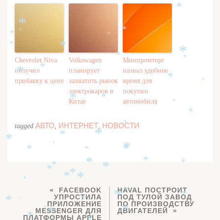
*
*
*
*
*
*
*
*
*
*
*
Chevrolet Niva
Volkswagen
Минпромторг
*
*
получил
планирует
назвал удобное
*
*
прибавку к цене
захватить рынок
время для
*
электрокаров в
покупки
*
*
Китае
автомобиля
*
*
*
АВТО
ИНТЕРНЕТ
НОВОСТИ
tagged
,
,
*
*
*
*
*
*
*
*
*
*
*
*
*
*
*
*
*
*
FACEBOOK
HAVAL ПОСТРОИТ
*
*
*
*
УПРОСТИЛА
ПОД ТУЛОЙ ЗАВОД
*
*
*
ПРИЛОЖЕНИЕ
ПО ПРОИЗВОДСТВУ
*
*
MESSENGER ДЛЯ
*
ДВИГАТЕЛЕЙ
*
ПЛАТФОРМЫ APPLE