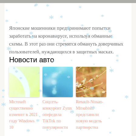
*
*
*
*
*
*
*
*
*
*
*
Японские мошенники предпринимают попытки
*
*
*
*
*
*
заработать на коронавирусе, используя обманные
*
*
*
*
схемы. В этот раз они стремятся обмануть доверчивых
*
*
*
пользователей, нуждающихся в защитных масках.
*
*
*
Новости авто
*
*
*
*
*
*
*
*
*
*
*
*
*
*
*
*
*
Microsoft
Соцсеть-
Renault-Nissan-
*
*
*
существенно
конкурент Zynn
Mitsubishi
*
*
*
*
изменит в 2021
опередила
представили
*
*
*
году Windows
TikTok по
новую модель
*
10
популярности
партнерства
*
*
*
*