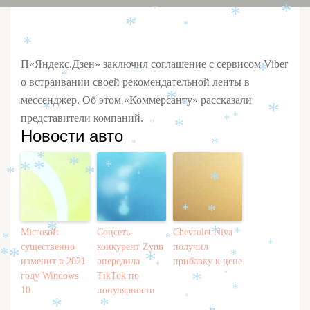
*
*
*
*
*
*
*
*
П«Яндекс.Дзен» заключил соглашение с сервисом Viber
*
*
*
о встраивании своей рекомендательной ленты в
*
мессенджер. Об этом «Коммерсанту» рассказали
*
*
*
*
*
представители компаний.
*
*
*
*
Новости авто
*
*
*
*
*
*
*
*
*
*
*
*
*
*
Microsoft
Соцсеть-
Chevrolet Niva
*
*
*
*
существенно
конкурент Zynn
получил
*
*
*
*
*
изменит в 2021
опередила
прибавку к цене
*
*
*
году Windows
TikTok по
*
*
10
популярности
*
*