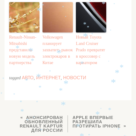
*
*
*
*
*
*
*
*
*
*
*
*
*
*
*
*
*
Renault-Nissan-
Volkswagen
Новый Toyota
*
Mitsubishi
планирует
Land Cruiser
*
представили
захватить рынок
Prado превратят
*
*
новую модель
электрокаров в
в кроссовер с
*
партнерства
Китае
вариатором
*
*
*
*
*
*
АВТО
ИНТЕРНЕТ
НОВОСТИ
tagged
,
,
*
*
*
*
*
*
*
*
*
*
*
*
*
*
*
АНОНСИРОВАН
APPLE ВПЕРВЫЕ
*
ОБНОВЛЕННЫЙ
РАЗРЕШИЛА
*
RENAULT KAPTUR
ПРОТИРАТЬ IPHONE
*
ДЛЯ РОССИИ
*
*