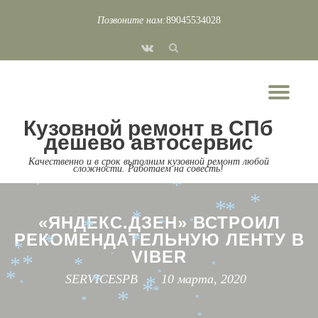
*
*
Позвоните нам:
89045534028
*
*
*
*
Перейти
fa-
*
*
*
к
*
*
vk
*
*
содержимому
*
*
*
*
*
Пок
*
*
*
*
*
*
*
Скр
*
*
*
Кузовной ремонт в СПб
*
нав
дешево автосервис
*
*
*
*
*
*
Качественно и в срок выполним кузовной ремонт любой
сложности. Работаем на совесть!
*
*
*
*
*
*
*
«ЯНДЕКС.ДЗЕН» ВСТРОИЛ
*
*
*
*
РЕКОМЕНДАТЕЛЬНУЮ ЛЕНТУ В
*
*
*
*
VIBER
*
*
*
*
*
*
SERVICESPB
10 марта, 2020
*
*
*
*
*
*
*
*
*