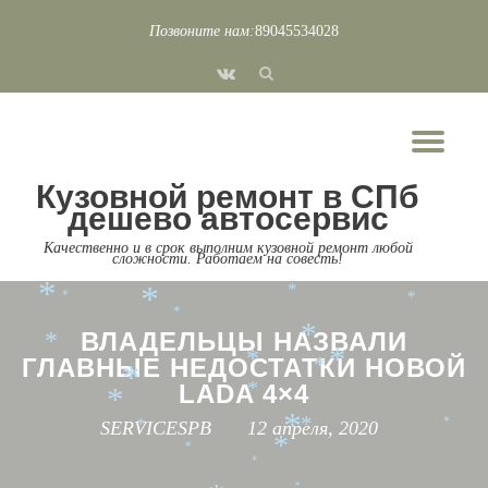
*
*
*
*
Позвоните нам:
89045534028
*
*
*
*
*
Перейти
*
fa-
*
к
*
*
*
*
vk
*
содержимому
*
*
*
*
Пок
*
*
*
*
*
*
Скр
*
Кузовной ремонт в СПб
нав
*
дешево автосервис
*
*
*
*
*
Качественно и в срок выполним кузовной ремонт любой
сложности. Работаем на совесть!
*
*
*
*
*
*
*
*
*
*
ВЛАДЕЛЬЦЫ НАЗВАЛИ
*
*
ГЛАВНЫЕ НЕДОСТАТКИ НОВОЙ
*
*
*
*
LADA 4×4
*
*
SERVICESPB
12 апреля, 2020
*
*
*
*
*
*
*
*