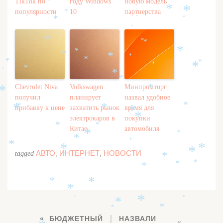
TikTok по
году Windows
новую модель
*
*
*
популярности
10
партнерства
*
*
*
*
*
*
*
*
*
*
*
*
*
*
*
*
*
*
*
*
*
*
*
Chevrolet Niva
Volkswagen
Минпромторг
*
*
получил
планирует
назвал удобное
прибавку к цене
захватить рынок
время для
*
*
*
*
*
электрокаров в
покупки
*
*
*
Китае
автомобиля
*
*
*
*
*
*
*
АВТО
ИНТЕРНЕТ
НОВОСТИ
tagged
,
,
*
*
*
*
*
*
*
*
*
*
*
*
*
*
*
БЮДЖЕТНЫЙ
НАЗВАЛИ