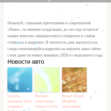
*
*
*
*
*
*
*
*
*
*
Пожалуй, главными претензиями к современной
«Ниве», по мнению владельцев, до сих пор остаются
*
*
низкое качество лакокрасочного покрытия и слабая
стойкость к коррозии. В частности, они жалуются на
*
*
*
*
*
*
следы начинающейся коррозии на верхних швах обеих
*
стоек даже на новых машинах 2020-го модельного года.
*
*
Новости авто
*
*
*
*
*
*
*
*
*
Соцсеть-
Microsoft
Renault-Nissan-
*
конкурент Zynn
существенно
Mitsubishi
опередила
изменит в 2021
представили
*