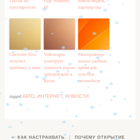
TikTok по
году Windows
новую модель
*
*
*
*
популярности
10
партнерства
*
*
*
*
*
*
*
*
*
*
*
*
*
*
*
Chevrolet Niva
Volkswagen
Минпромторг
*
*
получил
планирует
назвал удобное
*
*
*
прибавку к цене
захватить рынок
время для
*
*
*
*
электрокаров в
покупки
*
*
*
*
*
Китае
автомобиля
*
*
*
*
*
*
АВТО
ИНТЕРНЕТ
НОВОСТИ
tagged
,
,
*
*
*
*
*
*
*
*
*
*
*
*
*
*
*
*
*
*
*
*
*
КАК НАСТРАИВАТЬ
ПОЧЕМУ ОТКРЫТИЕ
*