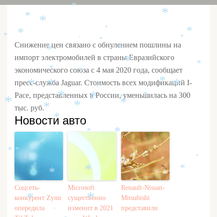
*
*
*
*
*
*
*
*
*
*
*
Снижение цен связано с обнулением пошлины на
*
*
импорт электромобилей в страны Евразийского
*
*
экономического союза с 4 мая 2020 года, сообщает
*
*
*
пресс-служба Jaguar. Стоимость всех модификаций I-
*
*
*
*
*
Pace, представленных в России, уменьшилась на 300
*
*
*
*
*
*
*
*
тыс. руб.
*
*
Новости авто
*
*
*
*
*
*
*
*
*
*
*
*
*
*
Соцсеть-
Microsoft
Renault-Nissan-
конкурент Zynn
существенно
Mitsubishi
*
*
опередила
изменит в 2021
представили
*