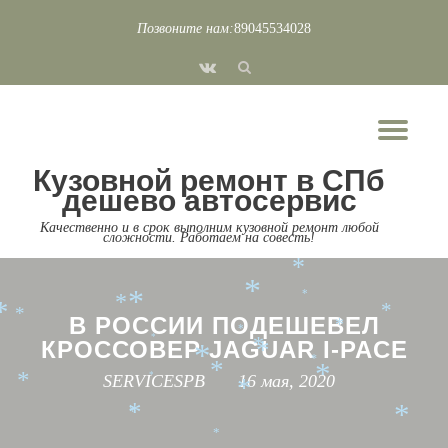
*
*
Позвоните нам:
89045534028
Перейти
*
fa-
к
*
*
*
*
vk
*
*
*
содержимому
*
*
*
*
*
Пок
*
*
*
Скр
*
*
*
Кузовной ремонт в СПб
*
нав
*
дешево автосервис
*
*
Качественно и в срок выполним кузовной ремонт любой
*
*
*
сложности. Работаем на совесть!
*
*
*
*
*
*
*
*
*
*
*
В РОССИИ ПОДЕШЕВЕЛ
*
*
*
КРОССОВЕР JAGUAR I-PACE
*
*
*
*
*
*
SERVICESPB
16 мая, 2020
*
*
*
*
*
*
*