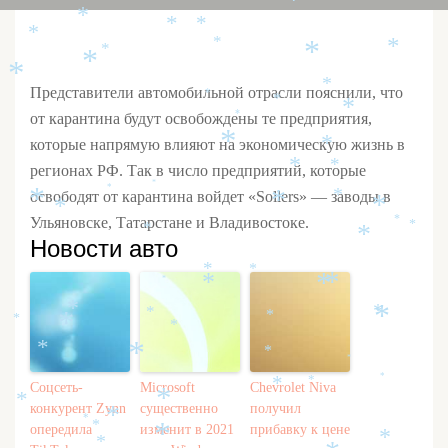
*
*
*
*
*
*
*
*
*
*
*
*
Представители автомобильной отрасли пояснили, что
*
*
*
от карантина будут освобождены те предприятия,
*
*
которые напрямую влияют на экономическую жизнь в
*
*
*
регионах РФ. Так в число предприятий, которые
*
*
освободят от карантина войдет «Sollers» — заводы в
*
*
*
*
*
Ульяновске, Татарстане и Владивостоке.
*
*
*
*
Новости авто
*
*
*
*
*
*
*
*
*
*
*
*
*
*
*
*
*
*
*
*
*
Соцсеть-
Microsoft
Chevrolet Niva
*
*
конкурент Zynn
существенно
получил
*
*
*
опередила
изменит в 2021
прибавку к цене
*
*