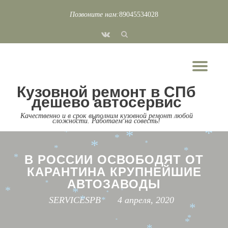
*
*
*
*
Позвоните нам:
89045534028
*
Перейти
*
fa-
*
*
*
к
*
*
*
vk
содержимому
*
*
*
*
Пок
*
*
*
*
*
Скр
Кузовной ремонт в СПб
*
нав
*
*
дешево автосервис
*
*
*
*
*
*
*
Качественно и в срок выполним кузовной ремонт любой
сложности. Работаем на совесть!
*
*
*
*
*
*
*
*
В РОССИИ ОСВОБОДЯТ ОТ
*
КАРАНТИНА КРУПНЕЙШИЕ
АВТОЗАВОДЫ
*
*
*
*
*
SERVICESPB
4 апреля, 2020
*
*
*
*
*
*