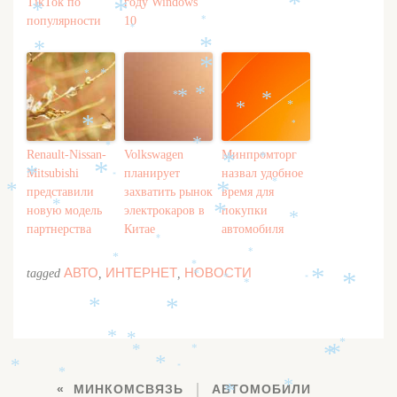
*
TikTok по
году Windows
*
*
*
популярности
10
*
*
*
*
*
*
*
*
*
*
*
*
*
*
*
*
*
Renault-Nissan-
Volkswagen
Минпромторг
*
*
*
Mitsubishi
планирует
назвал удобное
*
*
*
*
*
представили
захватить рынок
время для
*
новую модель
электрокаров в
покупки
*
*
партнерства
Китае
автомобиля
*
*
*
*
АВТО
ИНТЕРНЕТ
НОВОСТИ
tagged
,
,
*
*
*
*
*
*
*
*
*
*
*
*
*
*
*
*
*
*
*
*
МИНКОМСВЯЗЬ
АВТОМОБИЛИ