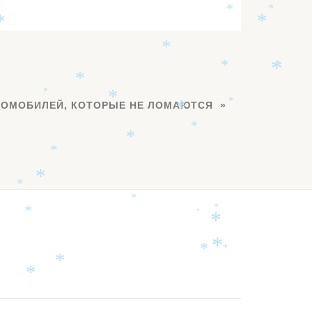
*
*
*
*
*
*
*
*
*
*
*
*
*
*
ТОМОБИЛЕЙ, КОТОРЫЕ НЕ ЛОМАЮТСЯ
*
*
*
*
*
*
*
*
*
*
*
*
*
*
*
*