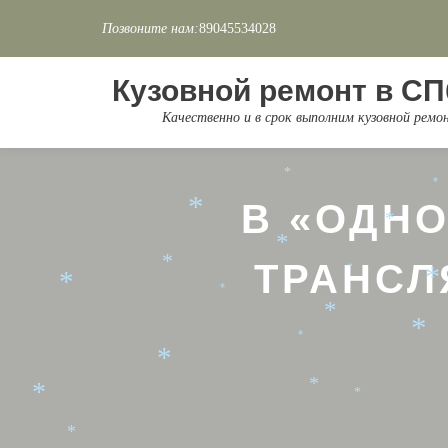
*
*
Позвоните нам:
89045534028
Перейти
к
Кузовной ремонт в СП
содержимому
*
*
Качественно и в срок выполним кузовной рем
*
*
*
*
*
В «ОДН
*
*
*
ТРАНСЛ
*
*
*
*
*
*
*
*
*
*
*
*
*