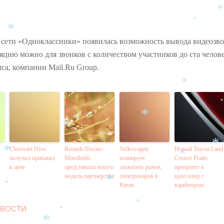
*
*
*
*
 сети «Одноклассники» появилась возможность вывода видеозво
цию можно для звонков с количеством участников до ста челове
иса, компании Mail.Ru Group.
*
*
*
*
*
Chevrolet Niva
Renault-Nissan-
Volkswagen
Новый Toyota Land
*
получил прибавку
Mitsubishi
планирует
Cruiser Prado
*
к цене
представили новую
захватить рынок
превратят в
модель партнерства
электрокаров в
кроссовер с
Китае
вариатором
*
*
*
*
ВОСТИ
*
*