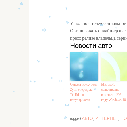
*
*
*
*
У пользователей социальной
*
*
Организовать онлайн-трансля
*
*
пресс-релизе владельца серв
Новости авто
*
*
*
*
*
*
*
Соцсеть-конкурент
Microsoft
*
*
*
Zynn опередила
существенно
*
*
TikTok по
изменит в 2021
*
популярности
году Windows 10
*
*
*
АВТО
ИНТЕРНЕТ
НО
tagged
,
,
*
*