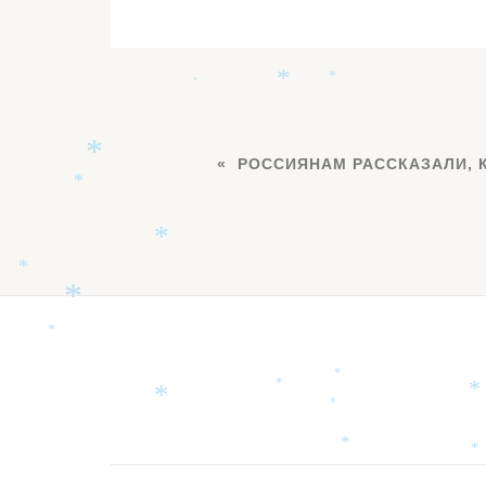
*
*
*
РОССИЯНАМ РАССКАЗАЛИ, 
*
*
*
*
*
*
Дополнительное
*
*
*
*
*
меню
*
*