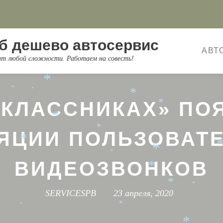
*
*
*
*
б дешево автосервис
*
*
АВТ
онт любой сложности. Работаем на совесть!
*
*
*
*
*
*
*
ОКЛАССНИКАХ» ПО
*
*
*
ЯЦИИ ПОЛЬЗОВАТ
*
*
*
ВИДЕОЗВОНКОВ
*
*
*
*
SERVICESPB
23 апреля, 2020
*
*