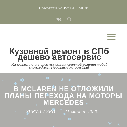
*
Позвоните нам:
89045534028
*
Перейти
*
fa-
*
*
*
к
vk
содержимому
*
*
*
*
*
Пок
*
*
Скр
*
*
*
*
Кузовной ремонт в СПб
*
*
нав
*
*
*
дешево автосервис
*
*
*
*
*
Качественно и в срок выполним кузовной ремонт любой
*
сложности. Работаем на совесть!
*
*
*
*
*
*
*
*
В MCLAREN НЕ ОТЛОЖИЛИ
*
*
*
*
*
*
ПЛАНЫ ПЕРЕХОДА НА МОТОРЫ
*
*
MERCEDES
*
*
*
SERVICESPB
21 марта, 2020
*
*
*
*
*
*
*
*
*