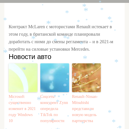
*
*
*
*
*
*
*
*
*
*
*
*
*
*
*
*
Контракт McLaren с мотористами Renault истекает в
*
этом году, в британской команде планировали
*
*
*
доработать с ними до смены регламента – и в 2021-м
*
*
перейти на силовые установки Mercedes.
*
*
Новости авто
*
*
*
*
*
*
*
*
*
*
*
*
*
*
Microsoft
Соцсеть-
Renault-Nissan-
*
*
*
*
*
*
*
существенно
конкурент Zynn
*
Mitsubishi
*
*
изменит в 2021
опередила
представили
*
*
году Windows
TikTok по
новую модель
*
*
10
популярности
партнерства
*
*
*