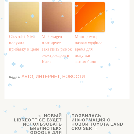
*
*
*
*
*
*
*
*
*
*
*
*
*
*
*
*
*
Chevrolet Niva
Volkswagen
Минпромторг
*
получил
планирует
назвал удобное
*
прибавку к цене
захватить рынок
время для
*
электрокаров в
покупки
*
*
*
Китае
автомобиля
*
*
*
*
АВТО
ИНТЕРНЕТ
НОВОСТИ
tagged
,
,
*
*
*
*
*
*
*
*
*
*
*
*
НОВЫЙ
ПОЯВИЛАСЬ
*
*
LIBREOFFICE БУДЕТ
ИНФОРМАЦИЯ О
*
ИСПОЛЬЗОВАТЬ
НОВОЙ TOYOTA LAND
*
БИБЛИОТЕКУ
CRUISER
*
GOOGLE ДЛЯ