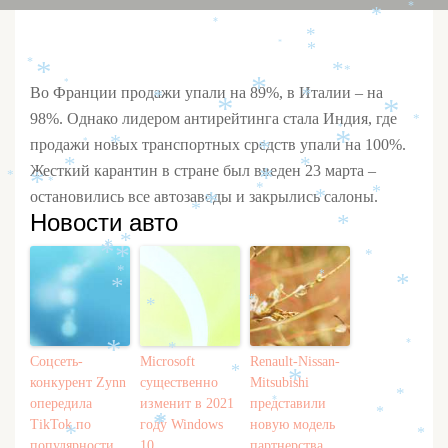
*
*
*
*
*
*
*
*
*
*
*
*
*
*
Во Франции продажи упали на 89%, в Италии – на
*
*
*
*
98%. Однако лидером антирейтинга стала Индия, где
*
*
*
продажи новых транспортных средств упали на 100%.
*
*
*
*
*
Жесткий карантин в стране был введен 23 марта –
*
*
*
*
*
*
остановились все автозаводы и закрылись салоны.
*
*
*
Новости авто
*
*
*
*
*
*
*
*
*
*
*
*
*
*
*
Соцсеть-
Microsoft
Renault-Nissan-
*
*
конкурент Zynn
существенно
Mitsubishi
*
опередила
изменит в 2021
представили
*
*
*
TikTok по
году Windows
новую модель
*
*
*
популярности
10
партнерства