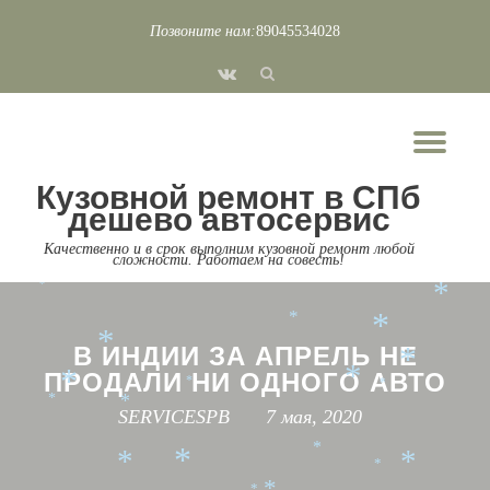
*
Позвоните нам:
89045534028
*
*
Перейти
*
fa-
*
*
к
*
*
*
*
*
vk
*
содержимому
*
*
*
*
Пок
*
*
*
*
Скр
*
*
*
Кузовной ремонт в СПб
нав
*
*
*
*
*
дешево автосервис
*
*
*
*
Качественно и в срок выполним кузовной ремонт любой
*
*
сложности. Работаем на совесть!
*
*
*
*
*
*
*
*
*
В ИНДИИ ЗА АПРЕЛЬ НЕ
*
ПРОДАЛИ НИ ОДНОГО АВТО
*
*
*
*
*
*
SERVICESPB
7 мая, 2020
*
*
*
*
*