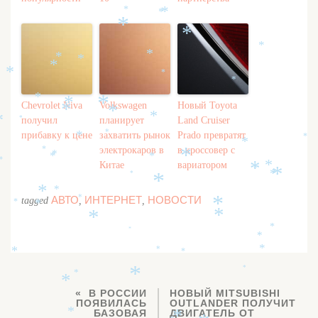
*
*
*
*
*
*
*
*
*
*
*
*
*
*
*
*
Chevrolet Niva
Volkswagen
Новый Toyota
*
*
*
получил
планирует
Land Cruiser
*
*
*
прибавку к цене
захватить рынок
Prado превратят
*
*
*
электрокаров в
в кроссовер с
*
*
*
*
*
*
Китае
вариатором
*
*
*
*
*
*
*
*
*
АВТО
ИНТЕРНЕТ
НОВОСТИ
*
tagged
,
,
*
*
*
*
*
*
*
*
*
*
*
*
*
*
*
*
В РОССИИ
НОВЫЙ MITSUBISHI
ПОЯВИЛАСЬ
OUTLANDER ПОЛУЧИТ
БАЗОВАЯ
ДВИГАТЕЛЬ ОТ
*