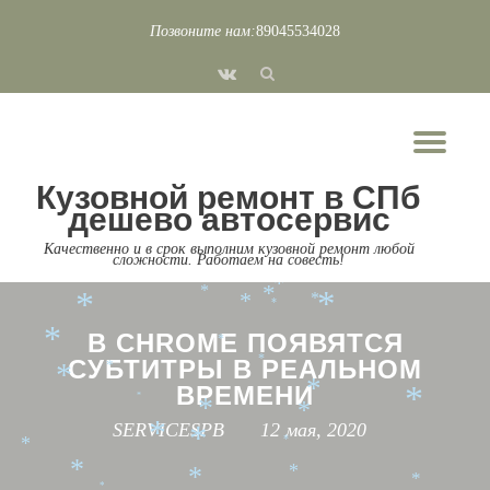
*
*
*
*
*
*
Позвоните нам:
89045534028
*
Перейти
*
*
fa-
*
*
к
*
*
*
vk
содержимому
*
*
*
Пок
*
*
Скр
*
*
Кузовной ремонт в СПб
*
нав
*
*
*
дешево автосервис
*
*
*
Качественно и в срок выполним кузовной ремонт любой
*
сложности. Работаем на совесть!
*
*
*
*
*
*
*
*
*
*
В CHROME ПОЯВЯТСЯ
*
*
СУБТИТРЫ В РЕАЛЬНОМ
*
*
*
ВРЕМЕНИ
*
*
*
*
*
SERVICESPB
12 мая, 2020
*
*
*
*
*
*
*
*
*