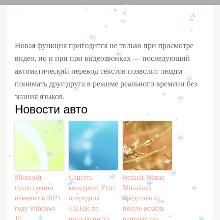
*
*
*
*
*
*
*
*
*
*
*
*
Новая функция пригодится не только при просмотре
*
видео, но и при при видеозвонках — последующий
*
*
*
*
автоматический перевод текстов позволит людям
*
*
понимать друг друга в режиме реального времени без
*
*
*
знания языков.
*
*
Новости авто
*
*
*
*
*
*
*
*
*
*
*
*
*
*
Microsoft
Соцсеть-
Renault-Nissan-
*
*
*
*
*
существенно
конкурент Zynn
Mitsubishi
*
*
*
изменит в 2021
опередила
представили
*
*
*
*
году Windows
TikTok по
новую модель
10
популярности
партнерства