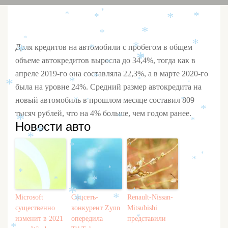
*
*
*
*
*
*
*
*
*
*
Доля кредитов на автомобили с пробегом в общем
*
*
*
*
*
объеме автокредитов выросла до 34,4%, тогда как в
*
апреле 2019-го она составляла 22,3%, а в марте 2020-го
*
*
*
*
*
была на уровне 24%. Средний размер автокредита на
новый автомобиль в прошлом месяце составил 809
*
*
*
*
тысяч рублей, что на 4% больше, чем годом ранее.
*
*
*
Новости авто
*
*
*
*
*
*
*
*
*
*
*
*
*
*
*
Microsoft
Соцсеть-
Renault-Nissan-
*
*
существенно
конкурент Zynn
Mitsubishi
изменит в 2021
опередила
представили
*