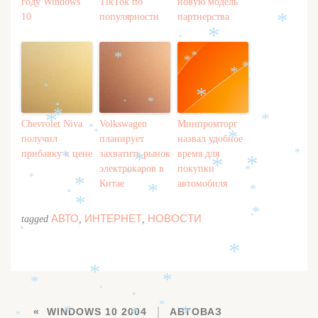
*
году Windows
TikTok по
новую модель
10
популярности
партнерства
*
*
*
*
*
*
*
*
*
*
*
*
*
*
*
*
Chevrolet Niva
Volkswagen
Минпромторг
*
*
*
получил
планирует
назвал удобное
*
прибавку к цене
захватить рынок
время для
*
*
*
*
*
электрокаров в
покупки
*
*
*
Китае
автомобиля
*
*
*
*
*
*
АВТО
ИНТЕРНЕТ
НОВОСТИ
tagged
,
,
*
*
*
*
*
*
*
*
*
WINDOWS 10 2004
АВТОВАЗ
*
*