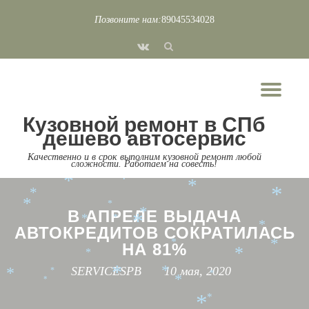
*
*
Позвоните нам:
89045534028
*
Перейти
*
fa-
*
к
*
*
vk
*
*
содержимому
*
*
Пок
*
*
Скр
*
*
*
*
Кузовной ремонт в СПб
нав
*
дешево автосервис
*
*
*
*
*
*
Качественно и в срок выполним кузовной ремонт любой
*
сложности. Работаем на совесть!
*
*
*
*
*
*
*
*
*
*
*
*
*
В АПРЕЛЕ ВЫДАЧА
*
*
*
*
*
АВТОКРЕДИТОВ СОКРАТИЛАСЬ
*
НА 81%
*
*
*
SERVICESPB
10 мая, 2020
*
*
*
*
*
*
*
*