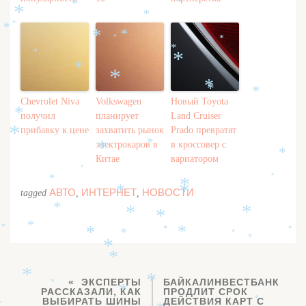
*
*
*
*
*
*
*
*
*
*
*
*
*
*
*
*
*
*
*
*
Chevrolet Niva
Volkswagen
Новый Toyota
получил
планирует
Land Cruiser
*
прибавку к цене
захватить рынок
Prado превратят
*
электрокаров в
в кроссовер с
*
*
*
Китае
вариатором
*
*
*
*
АВТО
ИНТЕРНЕТ
НОВОСТИ
tagged
,
,
*
*
*
*
*
*
*
*
*
*
*
*
*
*
*
*
*
*
ЭКСПЕРТЫ
БАЙКАЛИНВЕСТБАНК
*
*
РАССКАЗАЛИ, КАК
ПРОДЛИТ СРОК
*
ВЫБИРАТЬ ШИНЫ
ДЕЙСТВИЯ КАРТ С
*