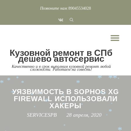
*
*
Позвоните нам:
89045534028
*
*
*
Перейти
*
fa-
к
*
*
*
vk
*
*
содержимому
*
*
Пок
*
*
Скр
*
*
Кузовной ремонт в СПб
*
*
*
нав
*
*
дешево автосервис
*
*
*
*
Качественно и в срок выполним кузовной ремонт любой
*
сложности. Работаем на совесть!
*
*
*
*
*
*
*
*
*
*
*
*
*
*
*
*
*
УЯЗВИМОСТЬ В SOPHOS XG
*
*
*
*
*
FIREWALL ИСПОЛЬЗОВАЛИ
*
*
ХАКЕРЫ
*
*
*
*
*
SERVICESPB
28 апреля, 2020
*
*