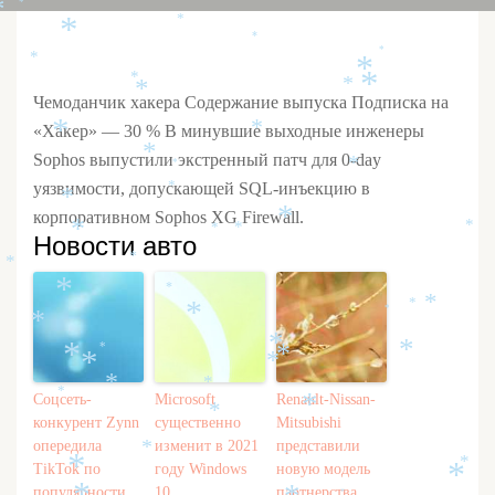
*
*
*
*
*
*
*
*
*
*
*
*
*
Чемоданчик хакера Содержание выпуска Подписка на
«Хакер» — 30 % В минувшие выходные инженеры
*
*
*
Sophos выпустили экстренный патч для 0-day
*
*
уязвимости, допускающей SQL-инъекцию в
*
*
корпоративном Sophos XG Firewall.
*
*
*
*
*
Новости авто
*
*
*
*
*
*
*
*
*
*
*
*
*
*
*
*
*
*
*
Соцсеть-
Microsoft
Renault-Nissan-
*
*
конкурент Zynn
существенно
Mitsubishi
опередила
изменит в 2021
представили
*
*
*
TikTok по
году Windows
новую модель
*
*
популярности
10
партнерства