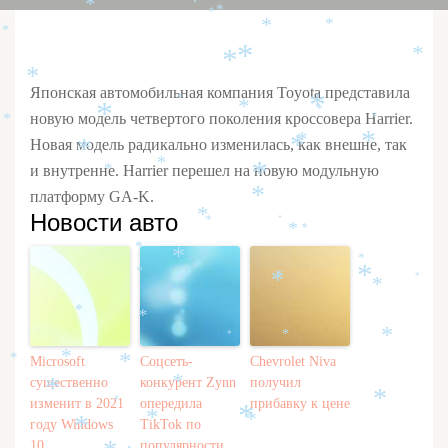
*
*
*
*
*
*
*
*
*
*
*
*
*
*
Японская автомобильная компания Toyota представила
*
*
*
*
*
новую модель четвертого поколения кроссовера Harrier.
*
*
*
*
Новая модель радикально изменилась, как внешне, так
*
*
*
и внутренне. Harrier перешел на новую модульную
*
*
платформу GA-K.
*
Новости авто
*
*
*
*
*
*
*
*
*
*
*
*
*
*
*
*
*
*
*
*
Microsoft
Соцсеть-
Chevrolet Niva
*
*
существенно
конкурент Zynn
получил
*
*
*
изменит в 2021
опередила
прибавку к цене
*
*
*
*
году Windows
TikTok по
*
10
популярности