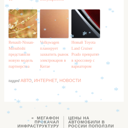
*
*
*
*
*
*
*
*
*
*
*
*
*
*
*
*
*
*
*
*
*
*
*
Renault-Nissan-
Volkswagen
Новый Toyota
*
*
*
Mitsubishi
планирует
Land Cruiser
*
*
представили
захватить рынок
Prado превратят
*
*
новую модель
электрокаров в
в кроссовер с
*
*
*
партнерства
Китае
вариатором
*
*
*
*
АВТО
ИНТЕРНЕТ
НОВОСТИ
tagged
,
,
*
*
*
*
*
*
*
*
*
*
*
*
*
*
*
*
*
*
*
*
МЕГАФОН
ЦЕНЫ НА
ПРОКАЧАЛ
АВТОМОБИЛИ В
*
*
*
ИНФРАСТРУКТУРУ
РОССИИ ПОПОЛЗЛИ