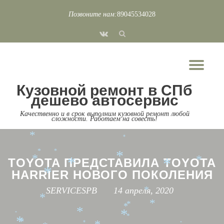
Позвоните нам:
89045534028
*
*
*
*
*
*
Перейти
*
*
*
*
fa-
к
vk
содержимому
*
*
Пок
*
*
Скр
*
*
*
Кузовной ремонт в СПб
нав
дешево автосервис
*
Качественно и в срок выполним кузовной ремонт любой
*
сложности. Работаем на совесть!
*
*
*
*
*
*
*
*
TOYOTA ПРЕДСТАВИЛА TOYOTA
*
*
*
*
HARRIER НОВОГО ПОКОЛЕНИЯ
*
SERVICESPB
14 апреля, 2020
*
*
*
*
*
*
*
*
*
*