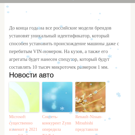
*
*
*
*
*
*
*
*
*
*
До конца года на все российские модели брендов
*
*
установят уникальный идентификатор, который
*
*
способен установить происхождение машины даже с
*
*
*
перебитым VIN-номером. На кузов, а также его
*
*
*
*
*
*
агрегаты будет нанесен спецузор, который будут
*
*
*
*
составлять 10 тысяч микроточек размером 1 мм.
*
*
Новости авто
*
*
*
*
*
*
*
*
*
*
*
*
*
*
*
*
*
Microsoft
Соцсеть-
Renault-Nissan-
*
*
*
существенно
конкурент Zynn
Mitsubishi
*
изменит в 2021
опередила
представили
*