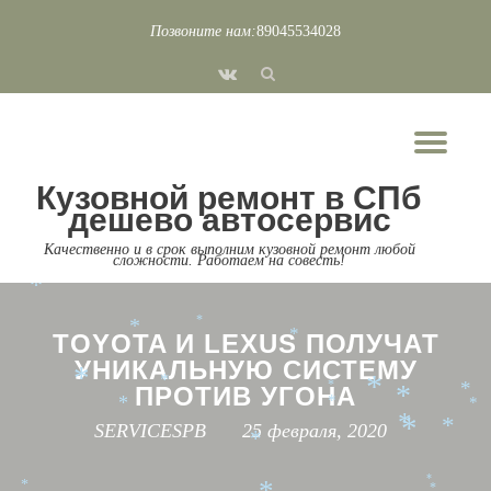
Позвоните нам:
89045534028
*
*
*
Перейти
*
*
*
*
fa-
к
*
*
vk
*
*
*
содержимому
*
*
*
*
*
*
Пок
*
*
Скр
*
*
*
Кузовной ремонт в СПб
*
нав
*
дешево автосервис
*
*
Качественно и в срок выполним кузовной ремонт любой
*
*
*
сложности. Работаем на совесть!
*
*
*
*
*
*
*
TOYOTA И LEXUS ПОЛУЧАТ
*
УНИКАЛЬНУЮ СИСТЕМУ
*
*
ПРОТИВ УГОНА
*
*
*
*
*
*
*
SERVICESPB
25 февраля, 2020
*
*
*
*
*