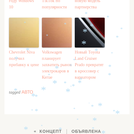
*
году Windows
TikTok по
новую модель
*
10
популярности
партнерства
*
*
*
*
*
*
*
*
*
*
*
Chevrolet Niva
Volkswagen
Новый Toyota
*
*
получил
планирует
Land Cruiser
*
*
прибавку к цене
захватить рынок
Prado превратят
*
*
*
электрокаров в
в кроссовер с
*
*
Китае
вариатором
*
*
*
*
*
*
*
АВТО
tagged
*
*
*
*
*
*
*
*
*
*
*
*
*
*
*
*
*
КОНЦЕПТ
ОБЪЯВЛЕНА
*