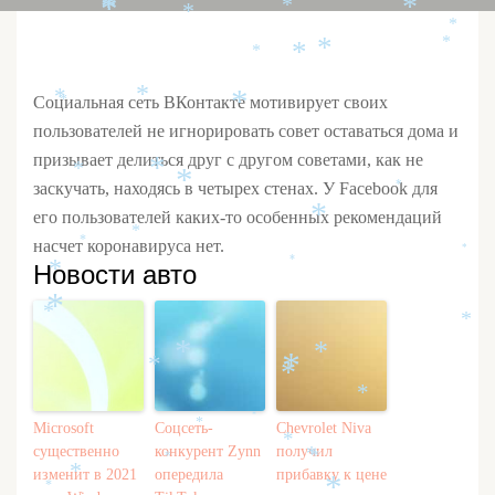
*
*
*
*
*
*
*
*
*
*
*
*
*
Социальная сеть ВКонтакте мотивирует своих
*
*
пользователей не игнорировать совет оставаться дома и
призывает делиться друг с другом советами, как не
*
*
*
заскучать, находясь в четырех стенах. У Facebook для
*
*
его пользователей каких-то особенных рекомендаций
*
*
насчет коронавируса нет.
*
*
Новости авто
*
*
*
*
*
*
*
*
*
*
*
Microsoft
Соцсеть-
Chevrolet Niva
*
*
существенно
конкурент Zynn
получил
*
*
*
*
изменит в 2021
опередила
прибавку к цене
*