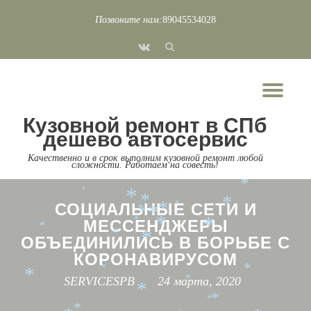
*
*
*
*
Позвоните нам:
89045534028
*
*
*
*
Перейти
*
fa-
*
*
к
*
*
vk
*
содержимому
*
*
*
Пок
*
*
*
*
*
*
*
Скр
*
*
Кузовной ремонт в СПб
нав
*
*
*
дешево автосервис
*
*
*
*
*
Качественно и в срок выполним кузовной ремонт любой
*
*
сложности. Работаем на совесть!
*
*
*
*
*
*
*
*
*
СОЦИАЛЬНЫЕ СЕТИ И
*
*
*
*
*
*
МЕССЕНДЖЕРЫ
*
*
*
*
*
ОБЪЕДИНИЛИСЬ В БОРЬБЕ С
*
КОРОНАВИРУСОМ
*
*
*
SERVICESPB
24 марта, 2020
*
*
*
*