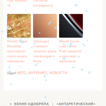
*
году Windows
TikTok по
10
популярности
*
*
*
*
*
*
*
*
*
*
*
*
*
*
*
Renault-Nissan-
Volkswagen
Новый Toyota
*
*
*
*
*
*
*
*
*
Mitsubishi
планирует
Land Cruiser
*
*
*
*
представили
захватить рынок
Prado превратят
новую модель
электрокаров в
в кроссовер с
*
*
*
*
партнерства
Китае
вариатором
*
*
*
*
*
*
АВТО
ИНТЕРНЕТ
НОВОСТИ
*
*
tagged
,
,
*
*
*
*
*
*
*
*
*
КЕНИЯ ОДОБРИЛА
«АНТАРКТИЧЕСКИЙ»