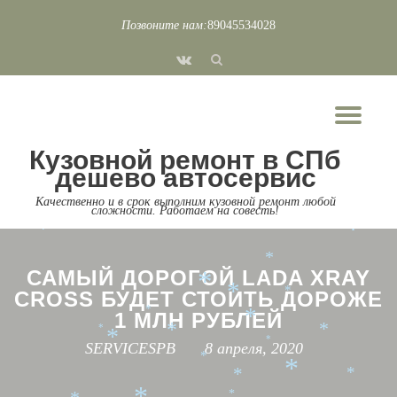
*
*
*
*
Позвоните нам:
89045534028
*
Перейти
*
*
*
*
fa-
к
*
*
vk
*
*
содержимому
*
*
*
*
*
*
*
Пок
*
*
*
*
*
*
*
*
Скр
*
*
*
*
*
Кузовной ремонт в СПб
*
*
нав
*
*
*
дешево автосервис
*
*
*
*
Качественно и в срок выполним кузовной ремонт любой
*
*
сложности. Работаем на совесть!
*
*
*
*
*
*
*
*
САМЫЙ ДОРОГОЙ LADA XRAY
*
*
CROSS БУДЕТ СТОИТЬ ДОРОЖЕ
*
*
1 МЛН РУБЛЕЙ
*
*
*
*
*
*
SERVICESPB
8 апреля, 2020
*
*
*
*