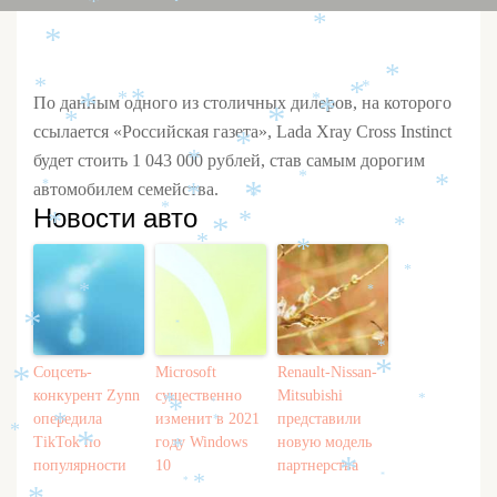
*
*
*
*
*
*
*
*
*
*
По данным одного из столичных дилеров, на которого
*
*
*
*
*
*
ссылается «Российская газета», Lada Xray Cross Instinct
*
будет стоить 1 043 000 рублей, став самым дорогим
*
*
*
автомобилем семейства.
*
*
*
*
Новости авто
*
*
*
*
*
*
*
*
*
*
*
*
*
*
Соцсеть-
Microsoft
Renault-Nissan-
*
конкурент Zynn
существенно
Mitsubishi
*
*
*
*
опередила
изменит в 2021
представили
*
*
*
TikTok по
году Windows
новую модель
*
*
популярности
10
партнерства
*
*
*
*