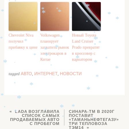
*
*
*
*
*
*
*
*
*
*
*
*
*
*
Chevrolet Niva
Volkswagen
Новый Toyota
*
*
*
получил
планирует
Land Cruiser
*
*
*
прибавку к цене
захватить рынок
Prado превратят
*
*
электрокаров в
в кроссовер с
*
*
*
Китае
вариатором
*
*
*
*
*
*
АВТО
ИНТЕРНЕТ
НОВОСТИ
tagged
,
,
*
*
*
*
*
*
*
*
*
*
LADA ВОЗГЛАВИЛА
СИНАРА-ТМ В 2020Г
*
*
СПИСОК САМЫХ
ПОСТАВИТ
*
ПРОДАВАЕМЫХ АВТО
«ТАМАНЬНЕФТЕГАЗУ»
*
С ПРОБЕГОМ
ТРИ ТЕПЛОВОЗА
ТЭМ14