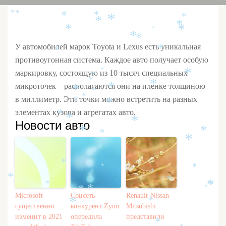
*
*
*
*
*
*
*
*
*
*
*
*
*
*
*
У автомобилей марок Toyota и Lexus есть уникальная
*
*
противоугонная система. Каждое авто получает особую
маркировку, состоящую из 10 тысяч специальных
*
*
*
*
микроточек – располагаются они на пленке толщиною
*
*
*
*
в миллиметр. Эти точки можно встретить на разных
*
*
*
элементах кузова и агрегатах авто.
*
*
Новости авто
*
*
*
*
*
*
*
*
*
*
*
*
*
*
*
*
*
*
Microsoft
Соцсеть-
Renault-Nissan-
*
*
существенно
конкурент Zynn
Mitsubishi
изменит в 2021
опередила
представили