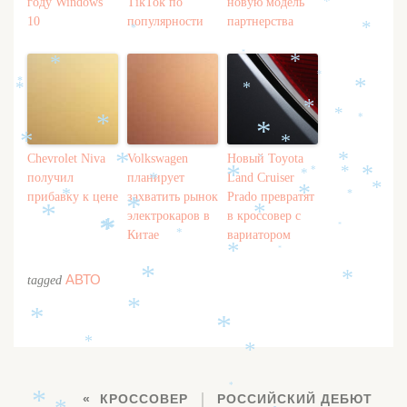
*
году Windows
TikTok по
новую модель
*
10
популярности
партнерства
*
*
*
*
*
*
*
*
*
*
*
*
*
*
*
*
*
Chevrolet Niva
Volkswagen
Новый Toyota
*
*
*
*
*
получил
планирует
Land Cruiser
*
*
*
*
*
прибавку к цене
захватить рынок
Prado превратят
*
*
*
*
*
электрокаров в
в кроссовер с
*
*
*
*
*
Китае
вариатором
*
*
*
АВТО
*
tagged
*
*
*
*
*
*
*
КРОССОВЕР
РОССИЙСКИЙ ДЕБЮТ