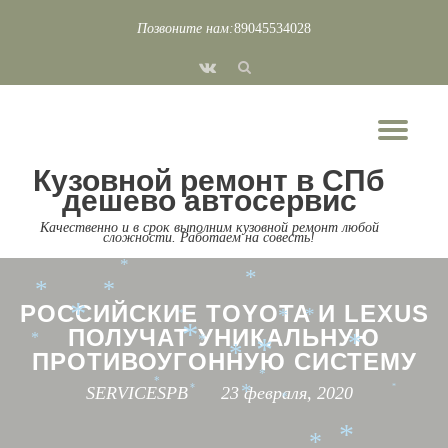
*
*
*
Позвоните нам:
89045534028
*
*
Перейти
*
*
fa-
*
*
к
*
vk
содержимому
*
*
Пок
*
*
*
*
*
Скр
*
*
*
*
*
Кузовной ремонт в СПб
*
нав
*
дешево автосервис
*
*
*
Качественно и в срок выполним кузовной ремонт любой
сложности. Работаем на совесть!
*
*
*
*
*
*
*
*
*
РОССИЙСКИЕ TOYOTA И LEXUS
*
*
*
*
ПОЛУЧАТ УНИКАЛЬНУЮ
*
*
*
*
*
ПРОТИВОУГОННУЮ СИСТЕМУ
*
*
*
SERVICESPB
23 февраля, 2020
*
*
*
*