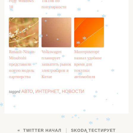
*
*
году Windows
TikTok по
*
*
*
10
популярности
*
*
*
*
*
*
*
*
*
*
*
*
*
*
*
*
*
*
Renault-Nissan-
Volkswagen
Минпромторг
*
*
Mitsubishi
планирует
назвал удобное
*
представили
захватить рынок
время для
*
*
новую модель
электрокаров в
покупки
*
*
*
*
партнерства
Китае
автомобиля
*
АВТО
ИНТЕРНЕТ
НОВОСТИ
tagged
,
,
*
*
*
*
*
*
*
*
*
*
*
*
*
*
*
*
*
TWITTER НАЧАЛ
SKODA ТЕСТИРУЕТ