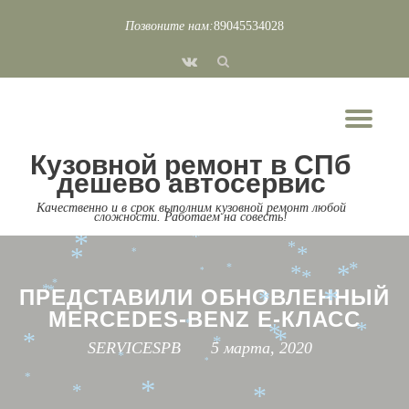
Позвоните нам:
89045534028
*
*
*
*
Перейти
*
*
fa-
*
*
*
к
*
*
vk
*
содержимому
*
*
Пок
*
*
*
*
Скр
*
*
Кузовной ремонт в СПб
нав
*
*
дешево автосервис
*
*
*
*
*
Качественно и в срок выполним кузовной ремонт любой
сложности. Работаем на совесть!
*
*
*
*
*
*
*
*
*
*
*
*
*
*
*
*
*
*
*
*
*
*
*
*
ПРЕДСТАВИЛИ ОБНОВЛЕННЫЙ
*
*
*
*
MERCEDES-BENZ E-КЛАСС
*
*
*
*
*
*
SERVICESPB
5 марта, 2020
*
*
*
*
*
*