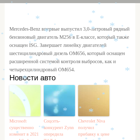
*
*
*
*
*
*
*
*
*
*
*
*
Mercedes-Benz впервые выпустил 3,0-литровый рядный
*
*
*
*
*
бензиновый двигатель M256 в E-классе, который также
*
*
*
*
*
оснащен ISG. Завершает линейку двигателей
*
*
шестицилиндровый дизель OM656, который оснащен
*
*
расширенной системой контроля выбросов, как и
*
*
четырехцилиндровый OM654.
*
*
*
Новости авто
*
*
*
*
*
*
*
*
*
*
*
*
*
Microsoft
Соцсеть-
Chevrolet Niva
*
существенно
конкурент Zynn
получил
*
*
*
*
изменит в 2021
опередила
прибавку к цене