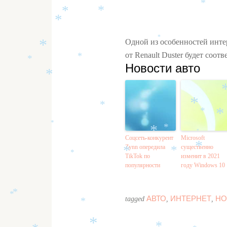
*
*
*
*
*
*
Одной из особенностей интер
*
от Renault Duster будет со
*
*
Новости авто
*
*
*
*
*
*
*
*
*
Соцсеть-конкурент
Microsoft
Zynn опередила
существенно
*
*
*
*
TikTok по
изменит в 2021
популярности
году Windows 10
*
АВТО
ИНТЕРНЕТ
НО
*
tagged
,
,
*