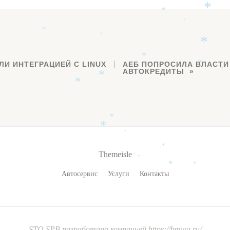
*
*
*
*
*
*
*
*
И ИНТЕГРАЦИЕЙ С LINUX
АЕБ ПОПРОСИЛА ВЛАСТИ
*
АВТОКРЕДИТЫ
*
*
*
*
*
*
*
Themeisle
*
*
*
Автосервис
Услуги
Контакты
STO SPB
разработано компанией
https://bmwq.ru/