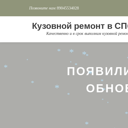
Позвоните нам:
89045534028
*
Перейти
*
к
Кузовной ремонт в СП
*
содержимому
Качественно и в срок выполним кузовной рем
*
*
*
*
*
*
*
*
ПОЯВИЛ
*
*
*
*
ОБНО
*
*
*
*
*
*
*