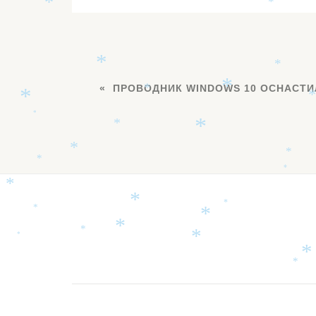
*
*
*
*
*
*
ПРОВОДНИК WINDOWS 10 ОСНАСТИЛ
*
*
*
*
*
*
*
*
*
*
*
*
*
*
*
*
Дополнительное
*
*
*
*
меню
*