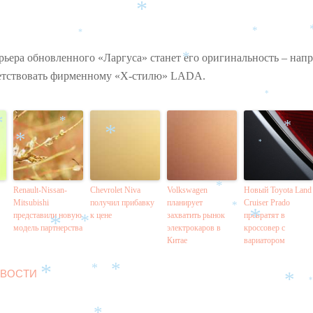
*
*
*
ьера обновленного «Ларгуса» станет его оригинальность – напр
*
ответствовать фирменному «Х-стилю» LADA.
*
*
*
*
*
*
*
Renault-Nissan-
Chevrolet Niva
Volkswagen
Новый Toyota Land
*
Mitsubishi
получил прибавку
планирует
Cruiser Prado
*
представили новую
к цене
захватить рынок
превратят в
*
*
модель партнерства
электрокаров в
кроссовер с
*
Китае
вариатором
ВОСТИ
*
*
*
*
*