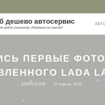
*
*
*
*
*
*
*
б дешево автосервис
АВТ
*
*
онт любой сложности. Работаем на совесть!
*
*
*
*
*
*
ИСЬ ПЕРВЫЕ ФОТО
*
*
*
*
ВЛЕННОГО LADA L
*
*
*
SERVICESPB
10 апреля, 2020
*
*
*
*
*
*