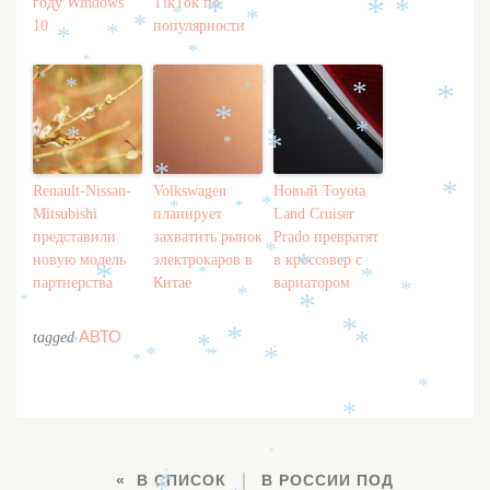
*
году Windows
TikTok по
*
*
*
*
*
*
10
популярности
*
*
*
*
*
*
*
*
*
*
*
*
*
*
*
*
*
*
*
*
*
Renault-Nissan-
Volkswagen
Новый Toyota
*
*
*
*
Mitsubishi
планирует
Land Cruiser
*
представили
захватить рынок
Prado превратят
*
новую модель
электрокаров в
в кроссовер с
*
*
*
*
*
партнерства
Китае
вариатором
*
*
*
*
*
АВТО
tagged
*
*
*
*
*
*
*
*
*
*
*
*
*
*
В СПИСОК
В РОССИИ ПОД