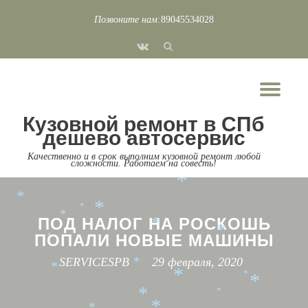
*
Позвоните нам:
89045534028
*
*
*
Перейти
*
*
*
fa-
*
*
к
vk
*
*
*
содержимому
*
*
Пок
*
*
*
*
*
*
Скр
Кузовной ремонт в СПб
*
нав
*
*
дешево автосервис
*
*
*
*
Качественно и в срок выполним кузовной ремонт любой
*
*
сложности. Работаем на совесть!
*
*
*
*
*
*
*
*
*
*
ПОД НАЛОГ НА РОСКОШЬ
*
*
ПОПАЛИ НОВЫЕ МАШИНЫ
*
SERVICESPB
29 февраля, 2020
*
*
*
*
*
*
*