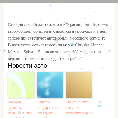
*
*
*
*
*
*
*
*
*
*
*
Сегодня стало известно, что в РФ расширили перечень
*
*
*
*
*
*
автомобилей, облагаемых налогом на роскошь и в нем
*
*
*
теперь присутствуют автомобили массового сегмента.
*
*
*
*
В частности, есть автомобили марок Chrysler, Honda,
*
*
*
Mazda и Subaru. В списке числится 632 модели и их
*
*
*
*
версии, стоимостью от 3 до 5 млн рублей.
*
*
*
Новости авто
*
*
*
*
*
*
*
*
*
*
*
Microsoft
Соцсеть-
Chevrolet Niva
*
*
существенно
конкурент Zynn
получил
*
*
*
*
изменит в 2021
опередила
прибавку к цене
*
*