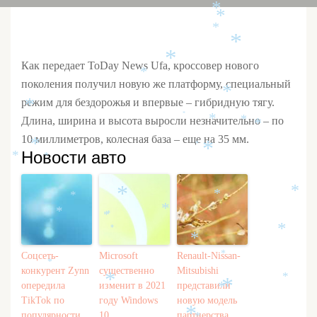
*
*
*
*
*
*
Как передает ToDay News Ufa, кроссовер нового
*
поколения получил новую же платформу, специальный
*
режим для бездорожья и впервые – гибридную тягу.
*
*
Длина, ширина и высота выросли незначительно – по
*
*
*
10 миллиметров, колесная база – еще на 35 мм.
*
*
*
Новости авто
*
*
*
*
*
*
*
*
*
*
*
*
*
Соцсеть-
Microsoft
Renault-Nissan-
*
*
конкурент Zynn
существенно
Mitsubishi
*
*
опередила
изменит в 2021
представили
*
*
TikTok по
году Windows
новую модель
популярности
10
партнерства