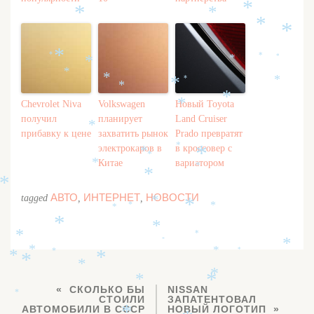
*
*
*
*
*
*
*
*
*
*
*
*
*
*
*
*
*
*
*
*
Chevrolet Niva
Volkswagen
Новый Toyota
*
получил
планирует
Land Cruiser
*
прибавку к цене
захватить рынок
Prado превратят
электрокаров в
в кроссовер с
*
*
*
*
Китае
вариатором
*
*
*
*
АВТО
ИНТЕРНЕТ
НОВОСТИ
tagged
,
,
*
*
*
*
*
*
*
*
*
*
*
*
*
*
*
*
*
*
*
*
*
*
СКОЛЬКО БЫ
NISSAN
*
СТОИЛИ
ЗАПАТЕНТОВАЛ
АВТОМОБИЛИ В СССР
НОВЫЙ ЛОГОТИП