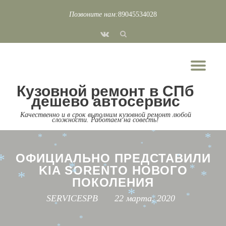
*
*
Позвоните нам:
89045534028
*
Перейти
*
*
*
*
fa-
*
*
к
*
*
*
vk
содержимому
*
*
*
*
Пок
*
*
*
*
Скр
*
*
*
*
*
Кузовной ремонт в СПб
нав
*
*
*
дешево автосервис
*
*
*
*
Качественно и в срок выполним кузовной ремонт любой
*
сложности. Работаем на совесть!
*
*
*
*
*
*
*
*
*
*
*
*
ОФИЦИАЛЬНО ПРЕДСТАВИЛИ
*
*
KIA SORENTO НОВОГО
*
*
*
*
*
*
ПОКОЛЕНИЯ
*
SERVICESPB
22 марта, 2020
*
*
*
*
*
*