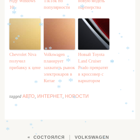
*
году Windows
TikTok по
новую модель
*
*
10
популярности
партнерства
*
*
*
*
*
*
*
*
*
*
*
*
*
*
*
*
*
Chevrolet Niva
Volkswagen
Новый Toyota
*
*
получил
планирует
Land Cruiser
*
*
*
*
прибавку к цене
захватить рынок
Prado превратят
*
*
*
электрокаров в
в кроссовер с
Китае
вариатором
*
*
*
*
*
АВТО
ИНТЕРНЕТ
НОВОСТИ
tagged
,
,
*
*
*
*
*
*
*
*
*
*
*
*
*
*
СОСТОЯЛСЯ
VOLKSWAGEN
*