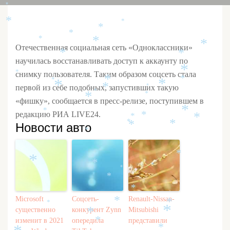
*
*
*
*
*
*
*
*
Отечественная социальная сеть «Одноклассники»
*
*
научилась восстанавливать доступ к аккаунту по
*
снимку пользователя. Таким образом соцсеть стала
*
*
*
*
*
*
первой из себе подобных, запустивших такую
*
*
*
*
*
«фишку», сообщается в пресс-релизе, поступившем в
*
*
редакцию РИА LIVE24.
*
*
*
*
Новости авто
*
*
*
*
*
*
*
*
*
*
Microsoft
Соцсеть-
Renault-Nissan-
*
*
*
существенно
конкурент Zynn
Mitsubishi
*
*
изменит в 2021
опередила
представили
*