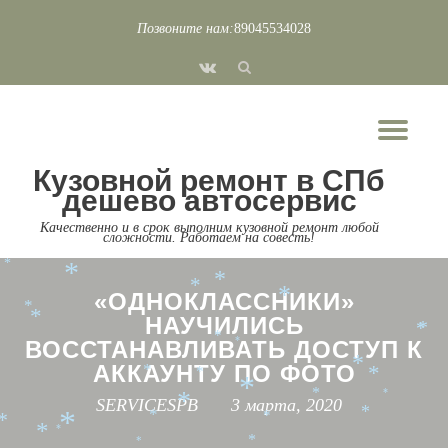
*
*
Позвоните нам:
89045534028
*
Перейти
*
*
fa-
*
к
*
*
vk
*
*
*
содержимому
*
*
*
*
Пок
*
*
*
Скр
*
*
*
*
*
*
*
*
Кузовной ремонт в СПб
*
*
нав
*
*
*
дешево автосервис
*
*
*
*
*
Качественно и в срок выполним кузовной ремонт любой
*
*
сложности. Работаем на совесть!
*
*
*
*
«ОДНОКЛАССНИКИ»
*
*
*
НАУЧИЛИСЬ
*
*
*
ВОССТАНАВЛИВАТЬ ДОСТУП К
*
*
АККАУНТУ ПО ФОТО
*
*
*
*
*
*
SERVICESPB
3 марта, 2020
*
*
*
*
*
*
*
*
*
*