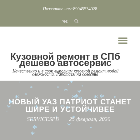
*
Позвоните нам:
89045534028
Перейти
*
*
*
fa-
*
к
*
vk
*
*
содержимому
*
*
Пок
*
*
*
*
*
*
*
*
Скр
*
*
*
*
Кузовной ремонт в СПб
нав
дешево автосервис
*
*
*
*
Качественно и в срок выполним кузовной ремонт любой
*
*
*
*
*
сложности. Работаем на совесть!
*
*
*
*
*
*
*
*
*
*
*
*
*
*
*
*
НОВЫЙ УАЗ ПАТРИОТ СТАНЕТ
*
*
ШИРЕ И УСТОЙЧИВЕЕ
*
*
*
*
*
*
*
SERVICESPB
25 февраля, 2020
*
*
*
*
*
*
*