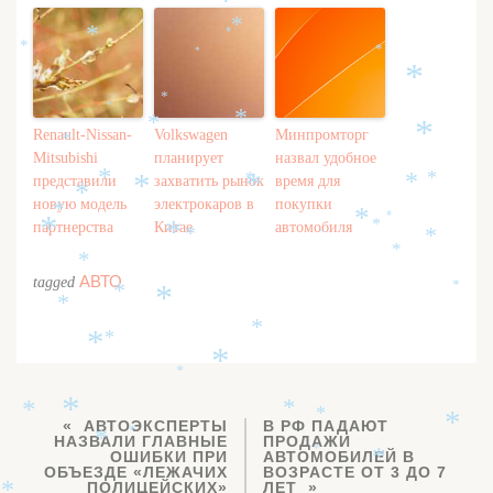
*
*
*
*
*
*
*
*
*
*
*
*
*
*
Renault-Nissan-
Volkswagen
Минпромторг
*
*
Mitsubishi
планирует
назвал удобное
представили
захватить рынок
время для
*
*
*
*
*
*
*
новую модель
электрокаров в
покупки
*
*
*
партнерства
Китае
автомобиля
*
*
*
*
*
*
*
*
АВТО
tagged
*
*
*
*
*
*
*
*
*
*
*
*
*
АВТОЭКСПЕРТЫ
В РФ ПАДАЮТ
*
*
НАЗВАЛИ ГЛАВНЫЕ
ПРОДАЖИ
*
*
ОШИБКИ ПРИ
АВТОМОБИЛЕЙ В
*
ОБЪЕЗДЕ «ЛЕЖАЧИХ
ВОЗРАСТЕ ОТ 3 ДО 7
ПОЛИЦЕЙСКИХ»
ЛЕТ