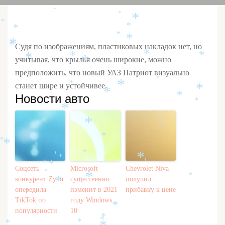
*
*
*
*
*
*
*
*
*
Судя по изображениям, пластиковых накладок нет, но
*
*
*
*
учитывая, что крылья очень широкие, можно
*
*
предположить, что новый УАЗ Патриот визуально
*
станет шире и устойчивее.
*
*
*
*
Новости авто
*
*
*
*
*
*
*
*
*
*
*
*
*
*
*
*
Соцсеть-
Microsoft
Chevrolet Niva
*
*
конкурент Zynn
существенно
получил
*
*
*
опередила
изменит в 2021
прибавку к цене
*
*
TikTok по
году Windows
*
популярности
10
*
*