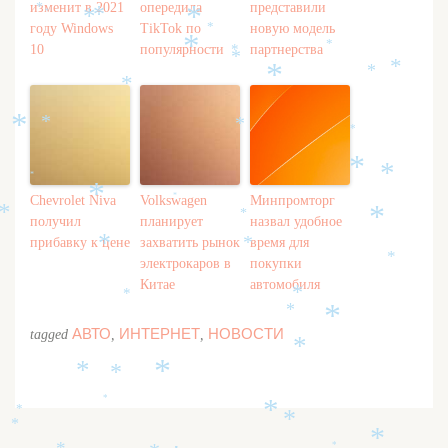
*
изменит в 2021
опередила
представили
*
*
*
*
*
году Windows
TikTok по
новую модель
*
10
популярности
партнерства
*
*
*
*
*
*
*
*
*
*
*
*
*
*
*
*
Chevrolet Niva
Volkswagen
Минпромторг
*
*
*
*
получил
планирует
назвал удобное
прибавку к цене
захватить рынок
время для
*
*
*
электрокаров в
покупки
Китае
автомобиля
*
*
*
*
АВТО
ИНТЕРНЕТ
НОВОСТИ
tagged
,
,
*
*
*
*
*
*
*
*
*