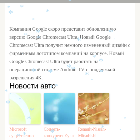
*
*
*
*
*
*
*
Компания Google скоро представит обновленную
*
*
версию Google Chromecast Ultra. Новый Google
*
*
*
*
Chromecast Ultra получит немного измененный дизайн с
фирменным логотипом компаний на корпусе. Новый
*
*
Google Chromecast Ultra будет работать на
*
операционной системе Android TV с поддержкой
*
*
*
*
*
*
разрешения 4К.
*
Новости авто
*
*
*
*
*
*
*
*
*
*
Microsoft
Соцсеть-
Renault-Nissan-
*
*
*
существенно
конкурент Zynn
Mitsubishi
*
*