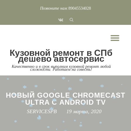
*
*
*
Позвоните нам:
89045534028
*
*
Перейти
*
*
fa-
к
*
vk
*
содержимому
*
*
*
*
*
*
Пок
Скр
*
*
*
Кузовной ремонт в СПб
*
*
нав
дешево автосервис
*
*
Качественно и в срок выполним кузовной ремонт любой
*
*
*
сложности. Работаем на совесть!
*
*
*
*
*
*
*
*
*
*
*
*
*
НОВЫЙ GOOGLE CHROMECAST
*
*
*
ULTRA С ANDROID TV
*
*
*
*
*
SERVICESPB
19 марта, 2020
*
*
*
*
*
*
*
*
*
*
*
*
*