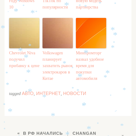
*
*
году Windows
TikTok по
новую модель
*
*
*
*
10
популярности
партнерства
*
*
*
*
*
*
*
*
*
*
*
*
*
*
*
Chevrolet Niva
Volkswagen
Минпромторг
*
*
получил
планирует
назвал удобное
*
*
прибавку к цене
захватить рынок
время для
*
электрокаров в
покупки
*
*
*
*
*
Китае
автомобиля
*
*
*
*
*
*
АВТО
ИНТЕРНЕТ
НОВОСТИ
*
tagged
,
,
*
*
*
*
*
*
*
*
*
*
*
*
*
*
В РФ НАЧАЛИСЬ
CHANGAN
*