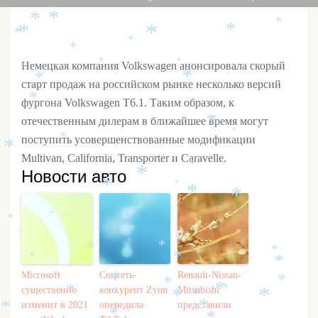
*
*
*
*
*
*
*
*
*
*
*
*
*
*
Немецкая компания Volkswagen анонсировала скорый
*
*
*
старт продаж на российском рынке несколько версий
*
*
фургона Volkswagen Т6.1. Таким образом, к
отечественным дилерам в ближайшее время могут
*
*
*
поступить усовершенствованные модификации
*
*
Multivan, California, Transporter и Caravelle.
*
Новости авто
*
*
*
*
*
*
*
*
*
*
*
*
*
*
*
Microsoft
Соцсеть-
Renault-Nissan-
*
*
*
*
*
существенно
конкурент Zynn
Mitsubishi
*
*
*
*
*
*
изменит в 2021
опередила
представили
*
*