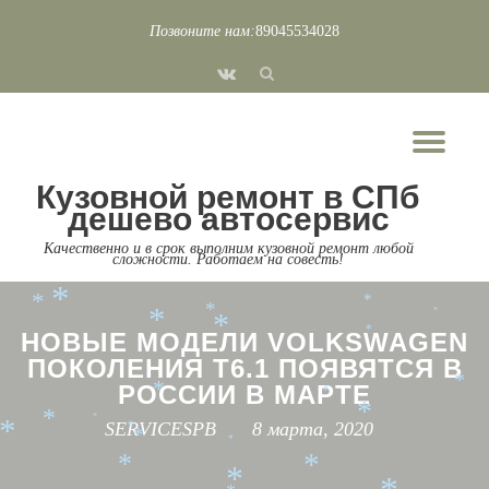
*
*
*
Позвоните нам:
89045534028
*
*
*
*
*
Перейти
*
*
fa-
к
*
*
*
*
*
*
vk
*
*
содержимому
*
*
*
Пок
*
*
*
*
*
*
Скр
*
*
*
Кузовной ремонт в СПб
*
нав
*
дешево автосервис
*
*
*
Качественно и в срок выполним кузовной ремонт любой
*
*
*
сложности. Работаем на совесть!
*
*
*
*
*
*
*
*
НОВЫЕ МОДЕЛИ VOLKSWAGEN
ПОКОЛЕНИЯ Т6.1 ПОЯВЯТСЯ В
*
РОССИИ В МАРТЕ
*
*
*
*
*
SERVICESPB
8 марта, 2020
*
*
*
*
*
*