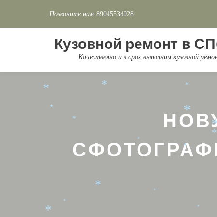
Позвоните нам:
89045534028
Перейти
*
*
к
Кузовной ремонт в СП
*
содержимому
*
Качественно и в срок выполним кузовной рем
*
*
*
*
*
*
НОВ
*
*
СФОТОГРАФ
*
*
*
*
*
*