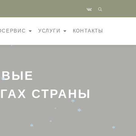
fa-
*
vk
*
*
*
*
*
*
*
ОСЕРВИС
УСЛУГИ
КОНТАКТЫ
*
*
*
РВЫЕ
*
ГАХ СТРАНЫ
*
*
*
*
*
*