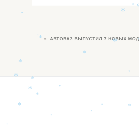
*
*
*
*
АВТОВАЗ ВЫПУСТИЛ 7 НОВЫХ МО
*
*
*
*
*
*
*
*
*
*
Дополнительное
*
*
*
меню
*
*
*