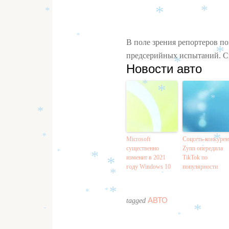
*
*
*
*
*
В поле зрения репортеров по
предсерийных испытаний. Сп
*
Новости авто
*
*
*
*
*
Microsoft
Соцсеть-конкурен
*
*
существенно
Zynn опередила
*
*
изменит в 2021
TikTok по
*
году Windows 10
популярности
*
*
*
*
*
*
АВТО
tagged
*
*
*