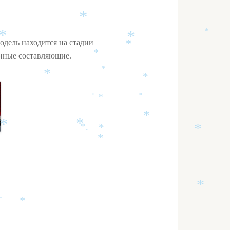
*
*
одель находится на стадии
*
*
*
нные составляющие.
*
*
*
*
*
*
*
*
*
*
*
*
*
*
*
*
*
*