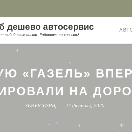
*
б дешево автосервис
*
*
*
АВТ
онт любой сложности. Работаем на совесть!
*
*
*
*
УЮ «ГАЗЕЛЬ» ВПЕ
*
*
*
ИРОВАЛИ НА ДОРО
*
*
SERVICESPB
27 февраля, 2020
*
*
*
*
*
*