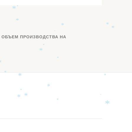
*
*
*
*
*
*
*
Я ОБЪЕМ ПРОИЗВОДСТВА НА
*
*
*
*
*
*
*
*
*
*
*
*
*