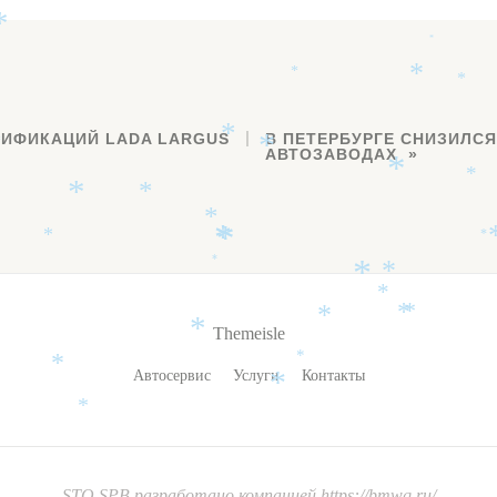
*
*
*
*
*
*
ДИФИКАЦИЙ LADA LARGUS
В ПЕТЕРБУРГЕ СНИЗИЛС
*
*
АВТОЗАВОДАХ
*
*
*
*
*
*
*
*
*
*
*
*
*
*
*
*
*
Themeisle
*
*
Автосервис
Услуги
Контакты
*
*
*
STO SPB
разработано компанией
https://bmwq.ru/