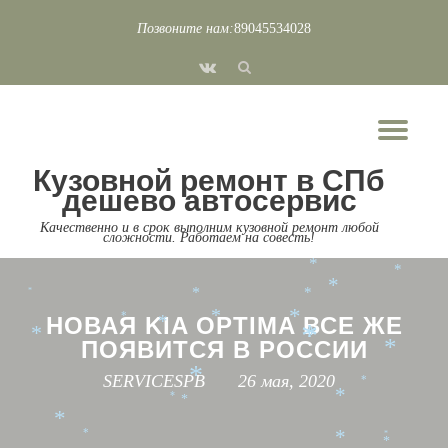
Позвоните нам:
89045534028
*
*
Перейти
*
*
fa-
*
*
к
*
vk
*
содержимому
*
*
*
*
*
Пок
*
*
*
*
*
*
*
*
*
*
Скр
*
*
*
Кузовной ремонт в СПб
*
нав
*
*
дешево автосервис
*
*
*
Качественно и в срок выполним кузовной ремонт любой
*
сложности. Работаем на совесть!
*
*
*
*
*
*
*
*
*
НОВАЯ KIA OPTIMA ВСЕ ЖЕ
*
*
*
*
*
ПОЯВИТСЯ В РОССИИ
*
*
SERVICESPB
26 мая, 2020
*
*
*
*
*
*
*
*
*