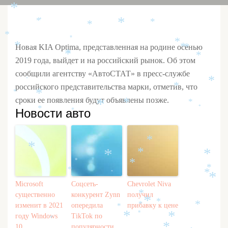
*
*
*
*
*
*
*
*
*
*
Новая KIA Optima, представленная на родине осенью
*
*
*
*
*
2019 года, выйдет и на российский рынок. Об этом
сообщили агентству «АвтоСТАТ» в пресс-службе
*
*
российского представительства марки, отметив, что
*
*
*
сроки ее появления будут объявлены позже.
*
*
*
*
Новости авто
*
*
*
*
*
*
*
*
*
*
*
*
*
*
Microsoft
Соцсеть-
Chevrolet Niva
*
существенно
конкурент Zynn
получил
*
*
*
изменит в 2021
опередила
прибавку к цене
*
*
*
году Windows
TikTok по
*
*
*
10
популярности