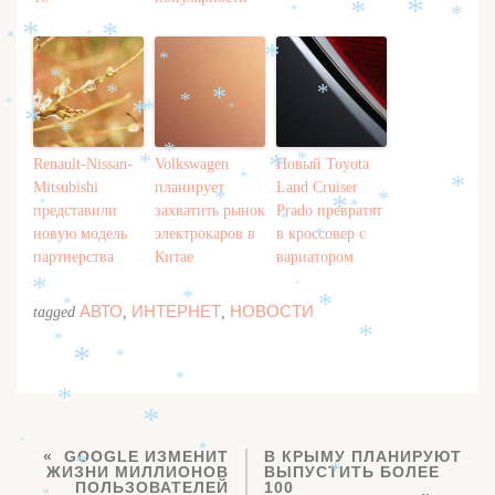
*
*
*
*
*
*
*
*
*
*
*
*
*
*
*
*
*
*
*
*
*
*
*
*
*
Renault-Nissan-
Volkswagen
Новый Toyota
*
*
Mitsubishi
планирует
Land Cruiser
*
*
*
*
*
*
представили
захватить рынок
Prado превратят
*
новую модель
электрокаров в
в кроссовер с
*
партнерства
Китае
вариатором
*
*
*
*
*
АВТО
ИНТЕРНЕТ
НОВОСТИ
tagged
,
,
*
*
*
*
*
*
*
*
*
GOOGLE ИЗМЕНИТ
В КРЫМУ ПЛАНИРУЮТ
*
ЖИЗНИ МИЛЛИОНОВ
ВЫПУСТИТЬ БОЛЕЕ
*
ПОЛЬЗОВАТЕЛЕЙ
100