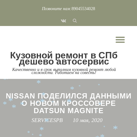
*
*
Позвоните нам:
89045534028
*
Перейти
*
*
*
*
fa-
*
*
к
*
*
*
vk
*
содержимому
*
*
Пок
*
*
*
Скр
*
*
*
Кузовной ремонт в СПб
нав
*
*
*
*
дешево автосервис
*
*
*
*
*
*
Качественно и в срок выполним кузовной ремонт любой
*
*
сложности. Работаем на совесть!
*
*
*
*
*
*
*
*
NISSAN ПОДЕЛИЛСЯ ДАННЫМИ
*
*
*
*
О НОВОМ КРОССОВЕРЕ
*
*
*
*
*
*
DATSUN MAGNITE
*
SERVICESPB
10 мая, 2020
*
*
*
*
*
*