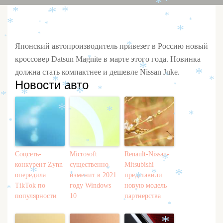
*
*
*
*
*
*
*
*
*
*
*
*
*
*
*
*
Японский автопроизводитель привезет в Россию новый
кроссовер Datsun Magnite в марте этого года. Новинка
*
*
должна стать компактнее и дешевле Nissan Juke.
*
*
*
*
*
Новости авто
*
*
*
*
*
*
*
*
*
*
*
*
*
*
Соцсеть-
Microsoft
Renault-Nissan-
*
*
конкурент Zynn
существенно
Mitsubishi
*
*
*
*
*
опередила
изменит в 2021
представили
*
*
TikTok по
году Windows
новую модель
*
*
популярности
10
партнерства
*
*