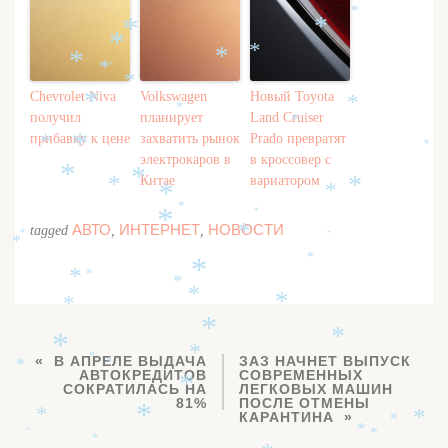
*
*
*
*
*
*
*
*
*
*
*
Chevrolet Niva
Volkswagen
Новый Toyota
*
*
*
получил
планирует
Land Cruiser
*
прибавку к цене
захватить рынок
Prado превратят
*
*
*
электрокаров в
в кроссовер с
*
*
Китае
вариатором
*
*
*
*
*
*
*
АВТО
ИНТЕРНЕТ
НОВОСТИ
tagged
,
,
*
*
*
*
*
*
*
*
*
*
*
*
*
*
*
*
*
В АПРЕЛЕ ВЫДАЧА
ЗАЗ НАЧНЕТ ВЫПУСК
*
*
АВТОКРЕДИТОВ
СОВРЕМЕННЫХ
*
СОКРАТИЛАСЬ НА
ЛЕГКОВЫХ МАШИН
81%
ПОСЛЕ ОТМЕНЫ
*
*
КАРАНТИНА
*
*
*
*
*
*