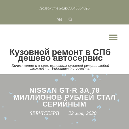
*
*
Позвоните нам:
89045534028
Перейти
*
fa-
к
*
vk
*
*
*
содержимому
*
Пок
*
*
*
*
*
*
*
*
Скр
*
*
*
*
Кузовной ремонт в СПб
*
нав
*
*
*
дешево автосервис
*
*
*
*
Качественно и в срок выполним кузовной ремонт любой
*
*
*
*
*
сложности. Работаем на совесть!
*
*
*
*
*
*
*
*
*
*
NISSAN GT-R ЗА 78
*
*
МИЛЛИОНОВ РУБЛЕЙ СТАЛ
*
*
СЕРИЙНЫМ
*
*
*
*
*
*
*
SERVICESPB
22 мая, 2020
*
*
*
*
*
*
*
*