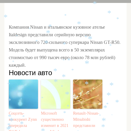
*
*
*
*
*
*
Компания Nissan и итальянское кузовное ателье
*
*
*
Italdesign представили серийную версию
*
*
*
эксклюзивного 720-сильного суперкара Nissan GT-R50.
*
*
*
*
Модель будет выпущена всего в 50 экземплярах
стоимостью от 990 тысяч евро (около 78 млн рублей)
*
*
*
*
каждый.
Новости авто
*
*
*
*
*
*
*
*
*
*
*
*
*
*
*
*
Соцсеть-
Microsoft
Renault-Nissan-
*
*
*
*
*
конкурент Zynn
существенно
Mitsubishi
*
*
*
опередила
изменит в 2021
представили
*
*
*