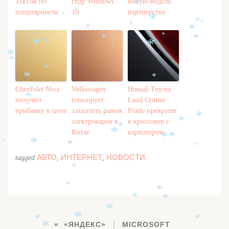
*
*
TikTok по
году Windows
новую модель
*
популярности
10
партнерства
*
*
*
*
*
*
*
*
*
*
*
*
*
*
*
*
*
*
*
*
Chevrolet Niva
Volkswagen
Новый Toyota
*
*
получил
планирует
Land Cruiser
прибавку к цене
захватить рынок
Prado превратят
*
электрокаров в
в кроссовер с
*
*
Китае
вариатором
*
*
*
*
*
*
*
АВТО
ИНТЕРНЕТ
НОВОСТИ
tagged
,
,
*
*
*
*
*
*
*
*
*
*
«ЯНДЕКС»
MICROSOFT