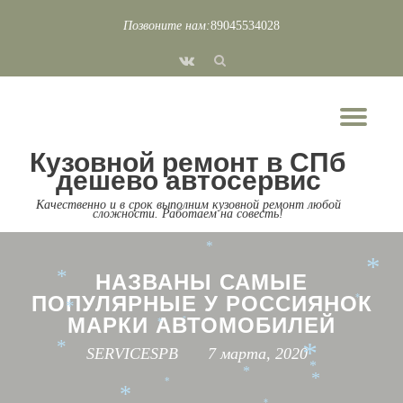
*
*
*
*
*
Позвоните нам:
89045534028
*
Перейти
*
*
*
fa-
к
*
*
*
vk
*
*
содержимому
*
Пок
*
*
Скр
*
*
*
Кузовной ремонт в СПб
*
*
*
нав
*
*
*
дешево автосервис
*
*
*
Качественно и в срок выполним кузовной ремонт любой
*
сложности. Работаем на совесть!
*
*
*
*
*
НАЗВАНЫ САМЫЕ
*
ПОПУЛЯРНЫЕ У РОССИЯНОК
*
*
МАРКИ АВТОМОБИЛЕЙ
*
*
*
SERVICESPB
7 марта, 2020
*
*
*
*
*
*