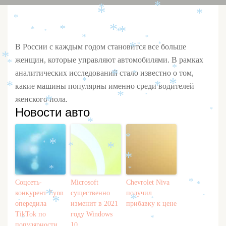
*
*
*
*
*
*
*
*
*
*
*
*
*
*
*
В России с каждым годом становится все больше
*
*
*
женщин, которые управляют автомобилями. В рамках
*
*
аналитических исследований стало известно о том,
*
*
*
*
какие машины популярны именно среди водителей
*
*
*
*
женского пола.
*
*
Новости авто
*
*
*
*
*
*
*
*
*
*
Соцсеть-
Microsoft
Chevrolet Niva
*
*
конкурент Zynn
существенно
получил
*
*
*
*
*
*
опередила
изменит в 2021
прибавку к цене
TikTok по
году Windows
*
*
популярности
10