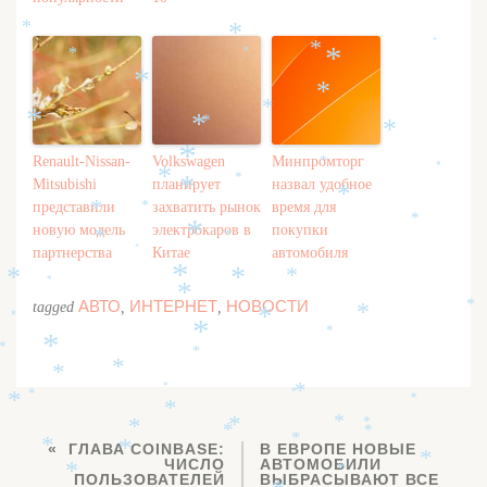
*
*
*
*
*
*
*
*
*
*
*
*
*
*
*
Renault-Nissan-
Volkswagen
Минпромторг
*
*
*
*
Mitsubishi
планирует
назвал удобное
*
*
представили
захватить рынок
время для
*
*
*
новую модель
электрокаров в
покупки
*
*
*
партнерства
Китае
автомобиля
*
*
*
*
*
*
*
АВТО
ИНТЕРНЕТ
НОВОСТИ
tagged
,
,
*
*
*
*
*
*
*
*
*
*
*
*
*
*
*
*
*
*
*
*
*
*
*
*
*
*
ГЛАВА COINBASE:
В ЕВРОПЕ НОВЫЕ
*
*
ЧИСЛО
АВТОМОБИЛИ
*
*
ПОЛЬЗОВАТЕЛЕЙ
ВЫБРАСЫВАЮТ ВСЕ