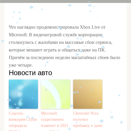
*
*
*
*
*
*
*
*
*
*
*
*
*
Что наглядно продемонстрировала Xbox Live от
*
*
Microsoft. В видеоигровой службе корпорации
*
*
*
*
столкнулись с жалобами на массовые сбои сервиса,
*
*
*
*
*
которые мешают играть и общаться даже на ПК.
*
*
*
Причём за последнюю неделю масштабных сбоев было
*
уже четыре.
*
Новости авто
*
*
*
*
*
*
*
*
*
*
*
*
*
*
*
Соцсеть-
Microsoft
Chevrolet Niva
*
*
*
*
*
конкурент Zynn
существенно
получил
*
*
*
опередила
изменит в 2021
прибавку к цене