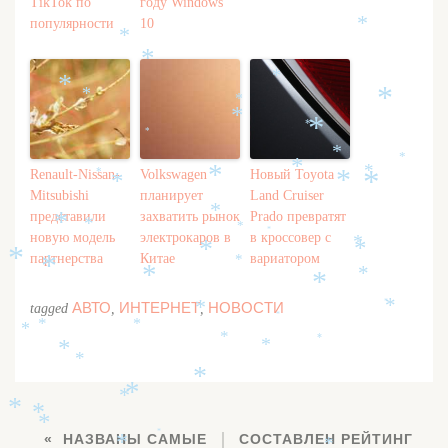
*
TikTok по
году Windows
*
популярности
10
*
*
*
*
*
*
*
*
*
*
*
*
*
*
*
*
Renault-Nissan-
Volkswagen
Новый Toyota
*
*
*
*
Mitsubishi
планирует
Land Cruiser
*
представили
захватить рынок
Prado превратят
*
*
*
*
новую модель
электрокаров в
в кроссовер с
*
*
*
*
партнерства
Китае
вариатором
*
*
*
*
*
*
*
АВТО
ИНТЕРНЕТ
НОВОСТИ
*
tagged
,
,
*
*
*
*
*
*
*
*
*
*
*
*
*
*
*
*
НАЗВАНЫ САМЫЕ
СОСТАВЛЕН РЕЙТИНГ
*