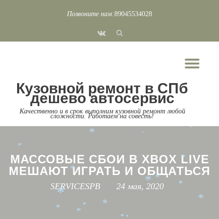
Позвоните нам:
89045534028
*
Перейти
*
fa-
*
к
*
*
*
vk
*
*
*
содержимому
Пок
*
*
*
*
Скр
*
*
*
*
*
Кузовной ремонт в СПб
*
нав
*
*
дешево автосервис
*
*
*
*
*
*
Качественно и в срок выполним кузовной ремонт любой
*
*
сложности. Работаем на совесть!
*
*
*
*
*
*
*
МАССОВЫЕ СБОИ В XBOX LIVE
*
МЕШАЮТ ИГРАТЬ И ОБЩАТЬСЯ
*
*
*
*
SERVICESPB
24 мая, 2020
*
*
*
*
*
*
*
*