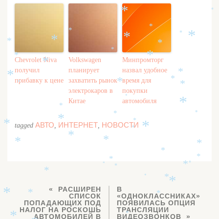
*
*
*
*
*
*
*
*
*
*
*
*
*
*
Chevrolet Niva
Volkswagen
Минпромторг
*
получил
планирует
назвал удобное
*
*
*
прибавку к цене
захватить рынок
время для
*
*
*
электрокаров в
покупки
*
Китае
автомобиля
*
*
*
*
*
*
*
АВТО
ИНТЕРНЕТ
НОВОСТИ
tagged
,
,
*
*
*
*
*
*
*
*
*
*
*
*
*
*
*
*
*
РАСШИРЕН
В
*
*
*
СПИСОК
«ОДНОКЛАССНИКАХ»
ПОПАДАЮЩИХ ПОД
ПОЯВИЛАСЬ ОПЦИЯ
НАЛОГ НА РОСКОШЬ
ТРАНСЛЯЦИИ
*
АВТОМОБИЛЕЙ В
ВИДЕОЗВОНКОВ