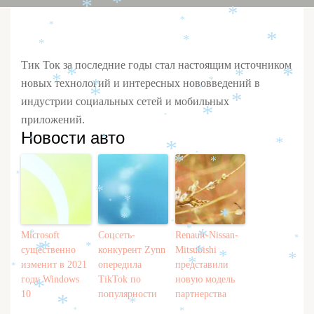
*
*
*
*
*
*
*
*
Тик Ток за последние годы стал настоящим источником
*
*
*
*
новых технологий и интересных нововведений в
*
*
*
*
индустрии социальных сетей и мобильных
*
*
приложений.
*
Новости авто
*
*
*
*
*
*
*
*
*
*
*
*
*
*
*
Microsoft
Соцсеть-
Renault-Nissan-
*
*
*
*
*
существенно
конкурент Zynn
Mitsubishi
*
*
*
*
*
изменит в 2021
опередила
представили
*
году Windows
TikTok по
новую модель
*
10
популярности
партнерства
*
*
*