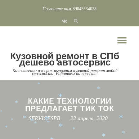
*
*
*
*
Позвоните нам:
89045534028
*
Перейти
*
*
*
fa-
к
*
vk
*
содержимому
Пок
*
*
*
*
Скр
*
*
*
*
*
*
Кузовной ремонт в СПб
*
нав
*
*
дешево автосервис
*
*
*
*
*
Качественно и в срок выполним кузовной ремонт любой
*
*
сложности. Работаем на совесть!
*
*
*
*
*
*
*
КАКИЕ ТЕХНОЛОГИИ
*
ПРЕДЛАГАЕТ ТИК ТОК
*
SERVICESPB
22 апреля, 2020
*
*
*
*
*
*
*
*
*
*
*
*
*
*