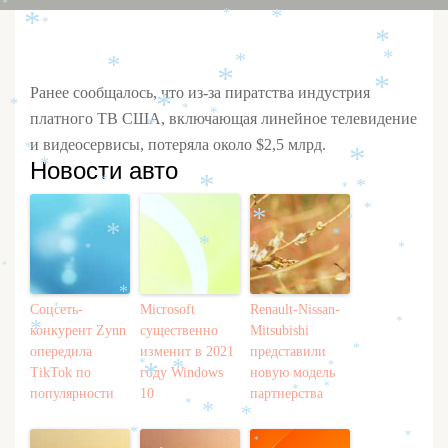
*
*
*
*
*
*
*
*
*
*
*
Ранее сообщалось, что из-за пиратства индустрия
*
*
*
*
платного ТВ США, включающая линейное телевидение
*
и видеосервисы, потеряла около $2,5 млрд.
*
*
Новости авто
*
*
*
*
*
*
*
*
*
*
*
*
*
*
*
Соцсеть-
Microsoft
Renault-Nissan-
*
*
конкурент Zynn
существенно
Mitsubishi
*
опередила
изменит в 2021
представили
*
*
*
*
TikTok по
году Windows
новую модель
*
*
популярности
10
партнерства
*
*
*
*
*
*
*