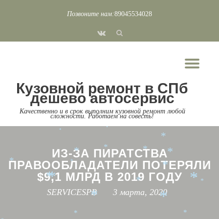
*
*
Позвоните нам:
89045534028
*
*
*
Перейти
*
*
*
fa-
*
*
*
к
*
vk
*
*
содержимому
*
*
Пок
*
*
*
*
*
Скр
*
*
*
Кузовной ремонт в СПб
*
*
*
нав
*
*
*
дешево автосервис
*
*
*
*
*
Качественно и в срок выполним кузовной ремонт любой
*
*
сложности. Работаем на совесть!
*
*
*
*
*
*
*
*
*
*
ИЗ-ЗА ПИРАТСТВА
*
*
*
ПРАВООБЛАДАТЕЛИ ПОТЕРЯЛИ
*
*
*
$9,1 МЛРД В 2019 ГОДУ
*
*
*
*
*
*
SERVICESPB
3 марта, 2020
*
*
*
*