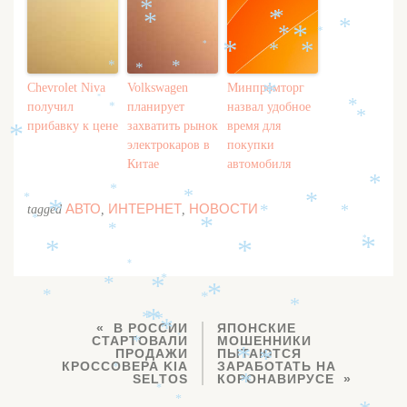
*
*
*
*
*
*
*
*
*
*
*
*
*
*
*
Chevrolet Niva
Volkswagen
Минпромторг
*
*
получил
планирует
назвал удобное
*
*
*
прибавку к цене
захватить рынок
время для
*
электрокаров в
покупки
Китае
автомобиля
*
*
*
*
*
АВТО
ИНТЕРНЕТ
НОВОСТИ
tagged
,
,
*
*
*
*
*
*
*
*
*
*
*
*
*
*
*
*
*
*
*
*
*
В РОССИИ
ЯПОНСКИЕ
*
СТАРТОВАЛИ
МОШЕННИКИ
*
*
ПРОДАЖИ
ПЫТАЮТСЯ
*
*
КРОССОВЕРА KIA
ЗАРАБОТАТЬ НА
*
SELTOS
КОРОНАВИРУСЕ
*
*
*