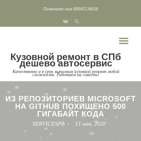
*
*
Позвоните нам:
89045534028
*
Перейти
*
*
*
fa-
к
*
*
*
vk
*
*
содержимому
*
*
*
Пок
*
*
*
*
*
*
*
*
Скр
*
*
Кузовной ремонт в СПб
нав
*
*
дешево автосервис
*
*
*
*
*
*
*
*
*
*
Качественно и в срок выполним кузовной ремонт любой
*
*
сложности. Работаем на совесть!
*
*
*
*
*
*
*
ИЗ РЕПОЗИТОРИЕВ MICROSOFT
*
*
*
НА GITHUB ПОХИЩЕНО 500
*
*
*
*
ГИГАБАЙТ КОДА
*
*
*
SERVICESPB
13 мая, 2020
*
*
*
*
*
*
*
*
*