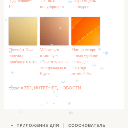
году Windows
TikTok по
новую модель
*
*
*
*
*
10
популярности
партнерства
*
*
*
*
*
*
*
*
*
*
Chevrolet Niva
Volkswagen
Минпромторг
*
*
*
*
получил
планирует
назвал удобное
прибавку к цене
захватить рынок
время для
*
*
электрокаров в
покупки
*
*
Китае
автомобиля
*
*
*
*
*
*
АВТО
ИНТЕРНЕТ
НОВОСТИ
*
tagged
,
,
*
*
*
*
*
*
*
*
*
ПРИЛОЖЕНИЕ ДЛЯ
СООСНОВАТЕЛЬ