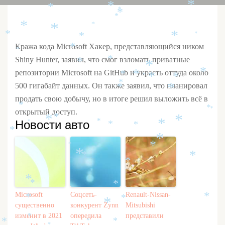
*
*
*
*
*
*
*
*
*
*
*
*
*
Кража кода Microsoft Хакер, представляющийся ником
*
*
Shiny Hunter, заявил, что смог взломать приватные
*
*
*
репозитории Microsoft на GitHub и украсть оттуда около
*
*
*
*
*
*
*
500 гигабайт данных. Он также заявил, что планировал
*
*
продать свою добычу, но в итоге решил выложить всё в
*
*
*
открытый доступ.
*
*
*
Новости авто
*
*
*
*
*
*
*
*
*
*
*
*
*
*
*
*
Microsoft
Соцсеть-
Renault-Nissan-
*
*
*
*
существенно
конкурент Zynn
Mitsubishi
изменит в 2021
опередила
представили
*
*
*
*