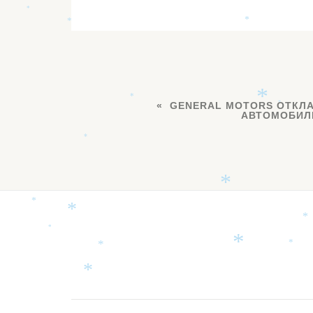
*
*
*
*
*
GENERAL MOTORS ОТКЛ
*
*
АВТОМОБИЛ
*
*
*
*
*
*
Дополнительное
*
*
*
меню