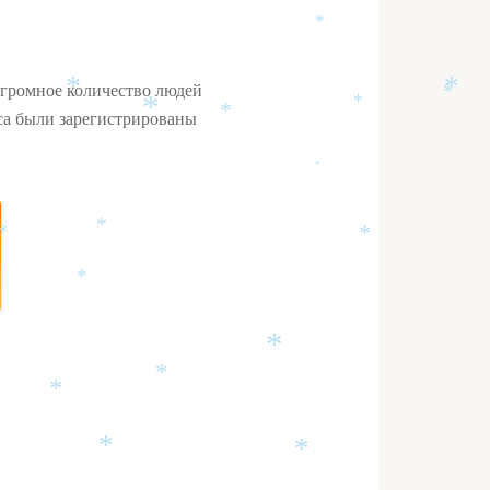
*
*
огромное количество людей
*
*
*
*
уса были зарегистрированы
*
*
*
*
*
*
*
*
*
*
*
*
*