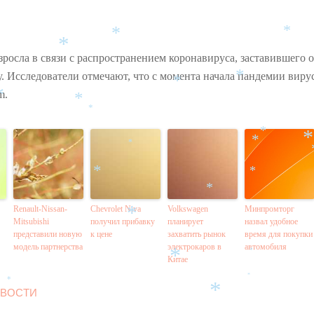
*
*
*
*
*
*
зросла в связи с распространением коронавируса, заставившего 
у. Исследователи отмечают, что с момента начала пандемии вир
*
*
m.
*
*
*
*
*
*
*
*
*
Renault-Nissan-
Chevrolet Niva
Volkswagen
Минпромторг
*
Mitsubishi
получил прибавку
планирует
назвал удобное
представили новую
к цене
захватить рынок
время для покупки
модель партнерства
электрокаров в
автомобиля
*
Китае
*
*
*
ВОСТИ
*