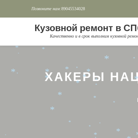
Позвоните нам:
89045534028
*
*
*
*
Перейти
*
к
Кузовной ремонт в СП
содержимому
*
Качественно и в срок выполним кузовной рем
*
*
*
*
*
*
*
*
ХАКЕРЫ НА
*
*
*
*
*
*
*
*
*
*
*
*
*
*
*
*
*
*
*
*