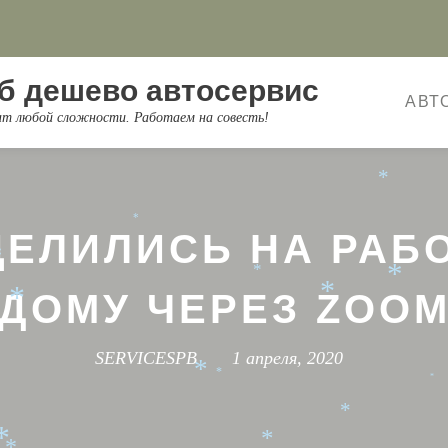
*
*
*
б дешево автосервис
*
АВТ
*
онт любой сложности. Работаем на совесть!
*
*
*
*
ЦЕЛИЛИСЬ НА РАБ
*
*
ДОМУ ЧЕРЕЗ ZOO
*
*
SERVICESPB
1 апреля, 2020
*
*
*
*