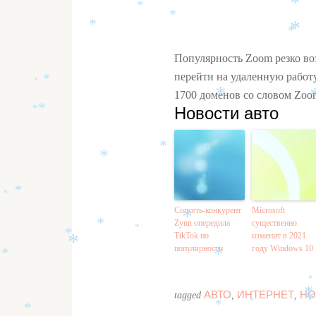
*
*
*
*
*
*
*
*
Популярность Zoom резко во
перейти на удаленную работ
*
*
*
1700 доменов со словом Zoo
*
*
Новости авто
*
*
*
*
*
*
*
Соцсеть-конкурент
Microsoft
Zynn опередила
существенно
*
*
*
TikTok по
изменит в 2021
*
популярности
году Windows 10
*
*
*
*
АВТО
ИНТЕРНЕТ
НО
tagged
,
,
*
*
*
*