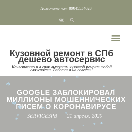
*
*
Позвоните нам:
89045534028
*
*
*
Перейти
*
*
fa-
*
*
*
*
к
*
*
*
vk
*
содержимому
*
*
*
Пок
*
*
*
*
Скр
*
Кузовной ремонт в СПб
*
нав
*
дешево автосервис
*
*
Качественно и в срок выполним кузовной ремонт любой
*
сложности. Работаем на совесть!
*
*
*
*
*
*
*
GOOGLE ЗАБЛОКИРОВАЛ
*
МИЛЛИОНЫ МОШЕННИЧЕСКИХ
*
*
*
*
ПИСЕМ О КОРОНАВИРУСЕ
*
*
*
*
SERVICESPB
21 апреля, 2020
*
*
*
*
*
*
*