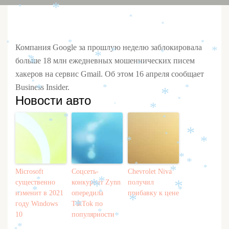
*
*
*
*
*
*
*
*
Компания Google за прошлую неделю заблокировала
*
*
*
*
*
больше 18 млн ежедневных мошеннических писем
*
*
*
хакеров на сервис Gmail. Об этом 16 апреля сообщает
*
Business Insider.
*
*
*
*
Новости авто
*
*
*
*
*
*
*
*
*
*
*
*
*
*
*
*
Microsoft
Соцсеть-
Chevrolet Niva
*
*
существенно
конкурент Zynn
получил
*
*
*
*
*
изменит в 2021
опередила
прибавку к цене
*
*
*
году Windows
TikTok по
*
*
10
популярности
*