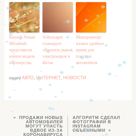
*
*
*
*
*
*
*
*
*
*
*
*
*
*
*
*
*
*
*
*
*
*
*
Renault-Nissan-
Volkswagen
Минпромторг
*
*
*
Mitsubishi
планирует
назвал удобное
*
представили
захватить рынок
время для
*
*
*
новую модель
электрокаров в
покупки
*
*
партнерства
Китае
автомобиля
*
*
*
*
*
*
*
*
АВТО
ИНТЕРНЕТ
НОВОСТИ
tagged
,
,
*
*
*
*
*
*
*
*
*
*
*
*
*
*
*
ПРОДАЖИ НОВЫХ
АЛГОРИТМ СДЕЛАЛ
АВТОМОБИЛЕЙ
ФОТОГРАФИИ В
*
МОГУТ УПАСТЬ
INSTAGRAM
*
*
ВДВОЕ ИЗ-ЗА
ОБЪЕМНЫМИ
*
КОРОНАВИРУСА