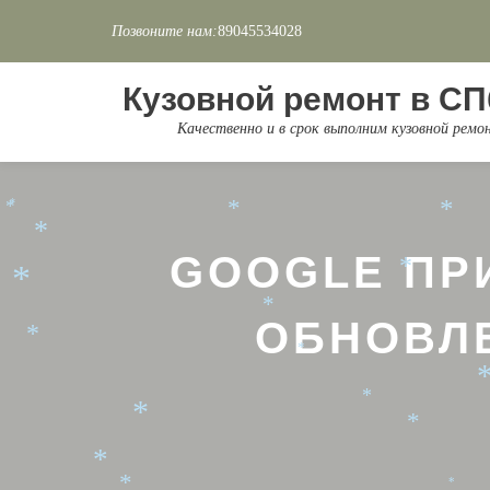
Позвоните нам:
89045534028
*
Перейти
*
*
к
Кузовной ремонт в СП
содержимому
Качественно и в срок выполним кузовной рем
*
*
*
*
*
*
GOOGLE ПР
*
*
*
ОБНОВЛ
*
*
*
*
*
*
*