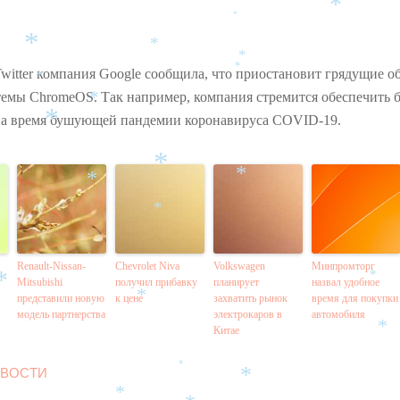
*
*
*
*
*
Twitter компания Google сообщила, что приостановит грядущие о
*
*
емы ChromeOS. Так например, компания стремится обеспечить 
*
на время бушующей пандемии коронавируса COVID-19.
*
*
*
*
*
Renault-Nissan-
Chevrolet Niva
Volkswagen
Минпромторг
Mitsubishi
получил прибавку
планирует
назвал удобное
*
*
представили новую
к цене
захватить рынок
время для покупки
*
модель партнерства
электрокаров в
автомобиля
Китае
*
ВОСТИ
*
*