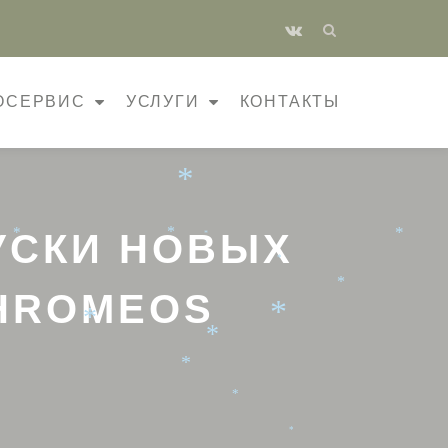
fa-
vk
*
*
*
*
ОСЕРВИС
УСЛУГИ
КОНТАКТЫ
*
*
*
УСКИ НОВЫХ
*
*
*
*
*
*
HROMEOS
*
*
*
*
*
*