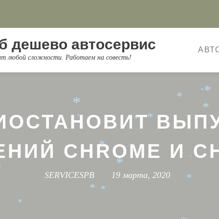
*
*
б дешево автосервис
*
*
АВТ
*
*
онт любой сложности. Работаем на совесть!
*
*
*
*
*
*
*
*
ИОСТАНОВИТ ВЫП
*
*
*
ЕНИЙ CHROME И C
*
*
*
*
SERVICESPB
19 марта, 2020
*
*
*
*