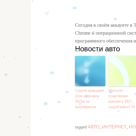
*
*
*
*
*
*
*
*
Сегодня в своём аккаунте в 
*
Chrome и операционной сист
*
программного обеспечения 
Новости авто
*
*
*
*
*
*
*
*
*
Соцсеть-конкурент
Microsoft
*
Zynn опередила
существенно
*
*
TikTok по
изменит в 2021
*
популярности
году Windows 10
*
*
*
*
*
*
*
*
АВТО
ИНТЕРНЕТ
НО
tagged
,
,
*