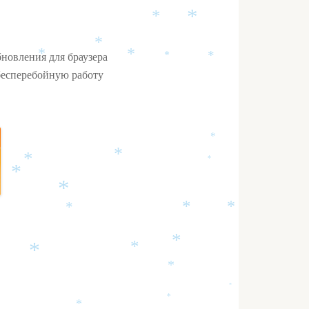
*
*
*
бновления для браузера
*
*
*
*
бесперебойную работу
*
*
*
*
*
*
*
*
*
*
*
*
*
*
*