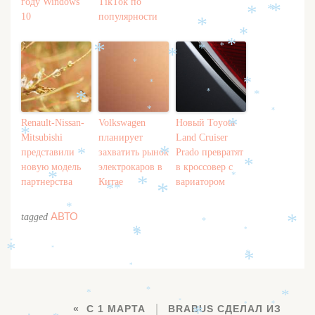
году Windows
TikTok по
*
*
*
10
популярности
*
*
*
*
*
*
*
*
*
*
*
*
*
*
*
Renault-Nissan-
Volkswagen
Новый Toyota
*
*
Mitsubishi
планирует
Land Cruiser
представили
захватить рынок
Prado превратят
*
*
*
новую модель
электрокаров в
в кроссовер с
*
*
партнерства
Китае
вариатором
*
*
*
*
*
АВТО
tagged
*
*
*
*
*
*
*
*
*
*
*
*
*
*
*
*
*
С 1 МАРТА
BRABUS СДЕЛАЛ ИЗ