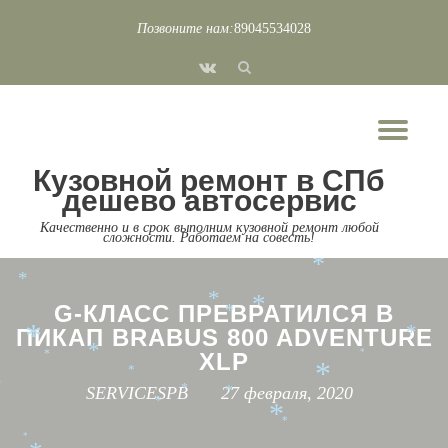
*
*
*
Позвоните нам:
89045534028
*
*
*
*
Перейти
fa-
к
*
*
vk
*
*
*
*
содержимому
*
*
Пок
*
*
*
*
*
*
*
*
Скр
*
*
*
*
*
*
Кузовной ремонт в СПб
*
*
нав
*
*
*
*
*
*
*
дешево автосервис
*
*
*
*
Качественно и в срок выполним кузовной ремонт любой
*
*
сложности. Работаем на совесть!
*
*
*
*
*
*
*
*
*
G-КЛАСС ПРЕВРАТИЛСЯ В
*
ПИКАП BRABUS 800 ADVENTURE
*
*
*
XLP
*
*
*
*
*
SERVICESPB
27 февраля, 2020
*
*
*
*
*
*