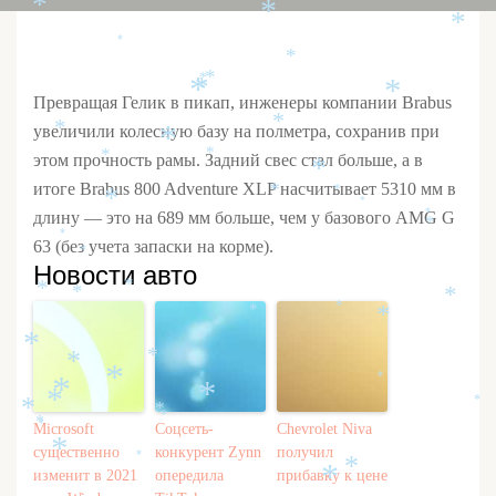
*
*
*
*
*
*
*
*
*
*
Превращая Гелик в пикап, инженеры компании Brabus
*
увеличили колесную базу на полметра, сохранив при
*
*
*
этом прочность рамы. Задний свес стал больше, а в
*
*
итоге Brabus 800 Adventure XLP насчитывает 5310 мм в
*
*
*
*
длину — это на 689 мм больше, чем у базового AMG G
*
*
*
63 (без учета запаски на корме).
*
Новости авто
*
*
*
*
*
*
*
*
*
*
*
*
*
*
*
*
*
*
*
*
*
Microsoft
Соцсеть-
Chevrolet Niva
*
существенно
конкурент Zynn
получил
*
*
изменит в 2021
опередила
прибавку к цене
*