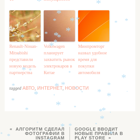
*
*
*
*
*
*
*
*
*
*
*
*
*
*
*
*
*
Renault-Nissan-
Volkswagen
Минпромторг
Mitsubishi
планирует
назвал удобное
*
представили
захватить рынок
время для
новую модель
электрокаров в
покупки
*
*
партнерства
Китае
автомобиля
*
*
*
*
*
*
АВТО
ИНТЕРНЕТ
НОВОСТИ
tagged
,
,
*
*
*
*
*
*
*
*
*
*
*
*
*
*
*
*
*
*
*
*
*
АЛГОРИТМ СДЕЛАЛ
GOOGLE ВВОДИТ
ФОТОГРАФИИ В
НОВЫЕ ПРАВИЛА В
*
*
*
INSTAGRAM
PLAY STORE