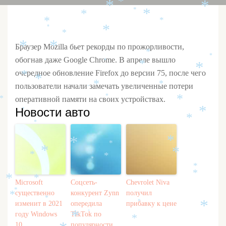
*
*
*
*
*
*
*
*
*
*
*
*
*
*
*
Браузер Mozilla бьет рекорды по прожорливости,
*
*
*
обогнав даже Google Chrome. В апреле вышло
*
*
*
очередное обновление Firefox до версии 75, после чего
*
*
*
*
пользователи начали замечать увеличенные потери
*
*
оперативной памяти на своих устройствах.
*
*
Новости авто
*
*
*
*
*
*
*
*
*
*
*
*
*
*
*
*
Microsoft
Соцсеть-
Chevrolet Niva
*
существенно
конкурент Zynn
получил
*
*
*
изменит в 2021
опередила
прибавку к цене
*
*
*
году Windows
TikTok по
*
*
10
популярности